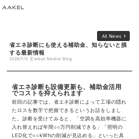
keyboard_arrow_right
All News
省エネ診断にも使える補助金、知らないと損
する最新情報
2026/7/3
Carbon Neutral Blog
省エネ診断も設備更新も、
補助金活用
でコストを抑えられます
前回の記事では、省エネ診断によって工場の隠れ
たロスを数字で把握できるというお話をしまし
た。診断を受けてみると、「空調を高効率機器に
入れ替えれば年間○○万円削減できる」「照明の
LED化で○○kWhの削減が見込める」といった具