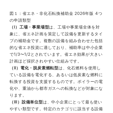
図１：省エネ・非化石転換補助金 2026年版 4つ
の申請類型
（Ⅰ）工場・事業場型
は、工場や事業場全体を対
象に、省エネ計画を策定して設備を更新するタイ
プの補助金です。複数の設備を組み合わせた包括
的な省エネ投資に適しており、補助率は中小企業
で1/3〜1/2とされています。省エネ効果が大きい
計画ほど採択されやすい仕組みです。
（Ⅱ）電化・脱炭素燃転型
は、化石燃料を使用し
ている設備を電化する、あるいは低炭素な燃料に
転換する投資を支援するものです。ボイラーの電
化や、重油から都市ガスへの転換などが対象にな
ります。
（Ⅲ）設備単位型
は、中小企業にとって最も使い
やすい類型です。特定のカテゴリに該当する設備