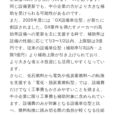
同じ設備更新でも、中小企業の方がより大きな補
助を受けられる可能性があるのです。
また、2026年度には「GX設備単位型」が新たに
創設されました。GX要件を満たすメーカーの高
効率設備への更新を主に支援する枠で、補助率は
設備の性能に応じて1/3〜1/2以内、上限額は3億
円です。従来の設備単位型（補助率1/3以内・上
限1億円）より補助上限が引き上げられており、
より大きな省エネ投資にも活用しやすくなってい
ます。
さらに、化石燃料から電気や低炭素燃料への転換
を支援する「電化・脱炭素燃転型」では、設備費
だけでなく工事費もかさみやすいことを踏まえ、
中小企業に限り工事費も補助対象に含められてい
ます。設備費のみが対象となる設備単位型と比
べ、燃料転換に踏み切る際の負担が軽くなる仕組