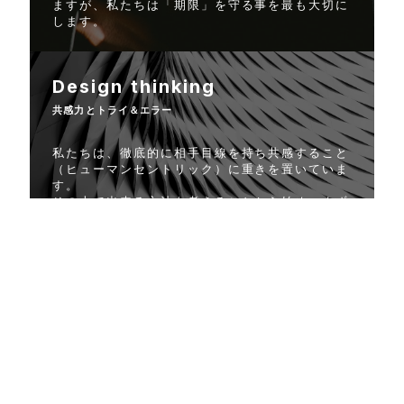
ますが、私たちは「期限」を守る事を最も大切に
します。
Design thinking
共感力とトライ＆エラー
私たちは、徹底的に相手目線を持ち共感すること
（ヒューマンセントリック）に重きを置いていま
す。
その上で出来る方法を考えることから始め、まず
やってみる、素早く形にして試してみるという姿
勢を大切にしています。
Yes Andの精神で、様々な意見を前向きに取り
入れます。
Tech Company
テクノロジーの追求
私たちは、常に最新のデジタルテクノロジーを追