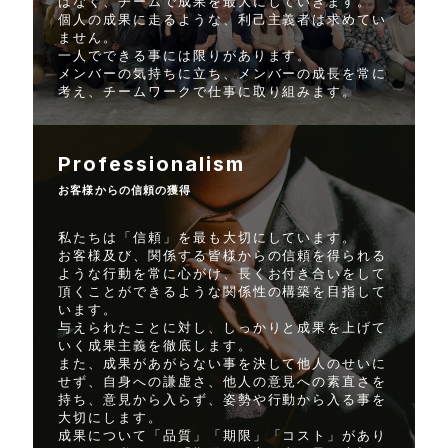
はなく、チームで成果を最大にしていきます。
個人の成果に走るような、利己主義者は求めてい
ません。
一人でできる事には限りがあります。
メンバーの気持ちに立ち、メンバーの成長を常に
考え、チームワークで仕事に取り組みます。
Professionalism
お客様からの信頼の獲得
私たちは「信頼」を最も大切にしています。
お客様及び、関係する皆様からの信頼を得られる
ような行動を常に心がけ、長くお付き合いをして
頂くことができるような関係性の構築を目指して
います。
与えられたことに対し、しっかりと成果を上げて
いく成果主義を徹底します。
また、成果があがらない事を決して他人のせいに
せず、自身への謙虚さ、他人の意見への素直さを
持ち、意見から入らず、姿勢や行動から入る事を
大切にします。
成果について「品質」「期限」「コスト」があり