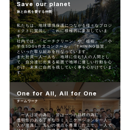
Save our planet
旅と自然を愛する仲間
私たちは、地球環境保護につながる様々なプロジ
ェクトに賛同し、これに積極的に参加していま
す。
社内では、「ビーチクリーン」や「植樹」、「小
学生SDGs作文コンクール」「THINING協賛」
といった取り組みを行なっています。
また社員一人一人も、地球に住む1人の人間とし
て、自分達に出来る範囲で地球に優しい行動を心
がけ、未来に自然を残していく事を心がけていま
す。
One for All, All for One
チームワーク
「一人は皆の為に、皆は一つの目標の為に」
透明性のある丁寧なコミュニケーションを一人一
人が意識し、互いの視点を尊重した上で、一人で