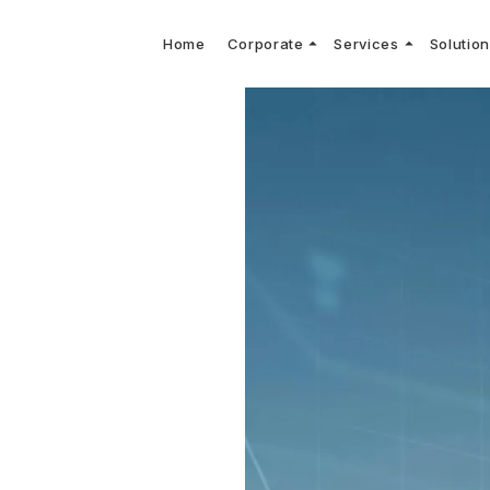
arrow_drop_up
arrow_drop_up
Home
Corporate
Services
Solutio
arbon Neutral Blog
EV B
keyboard_arrow_right
keyboard_arrow_right
keyboard_arrow_right
keyboard_arrow_right
BOUT US
ews Release
境保護活動
トッ
Topi
GX
社CNコンサルタントによる業界動向などに関するブログ
当社E
keyboard_arrow_right
V導入コンサルティング
DX
HG排出量可視化・削減シミュレーション
keyboard_arrow_right
 Consulting
DX Con
keyboard_arrow_right
keyboard_arrow_right
O Activities
材調達方針
サス