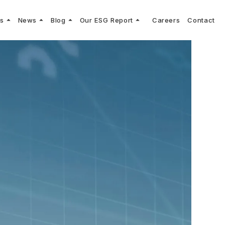
arrow_drop_up
arrow_drop_up
arrow_drop_up
arrow_drop_up
ns
News
Blog
Our ESG Report
Careers
Contact
log
keyboard_arrow_right
keyboard_arrow_right
keyboard_arrow_right
keyboard_arrow_right
プメッセージ
cs
リーグへの参画
Vコンサルタントによる最新の車両技術、業界トレンドなどに関するブログ
コンサルティング
keyboard_arrow_right
sulting
keyboard_arrow_right
ティナビリティ行動指針