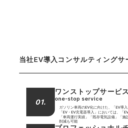
当社EV導入コンサルティングサ
ワンストップサービ
one-stop service
01.
ガソリン車両のEV化に向けた、「EV導
「EV・EV充電器導入」においては、「E
「車両運行実績」「既存電気設備」「施
削減も可能
プロフェッショナル