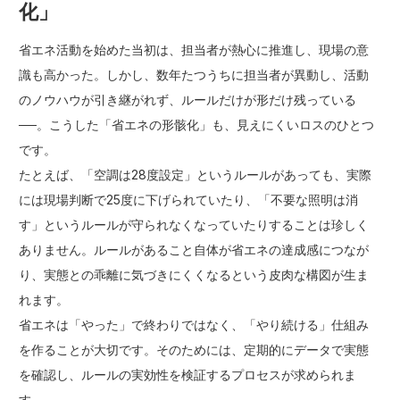
化」
省エネ活動を始めた当初は、担当者が熱心に推進し、現場の意
識も高かった。しかし、数年たつうちに担当者が異動し、活動
のノウハウが引き継がれず、ルールだけが形だけ残っている
──。こうした「省エネの形骸化」も、見えにくいロスのひとつ
です。
たとえば、「空調は28度設定」というルールがあっても、実際
には現場判断で25度に下げられていたり、「不要な照明は消
す」というルールが守られなくなっていたりすることは珍しく
ありません。ルールがあること自体が省エネの達成感につなが
り、実態との乖離に気づきにくくなるという皮肉な構図が生ま
れます。
省エネは「やった」で終わりではなく、「やり続ける」仕組み
を作ることが大切です。そのためには、定期的にデータで実態
を確認し、ルールの実効性を検証するプロセスが求められま
す。