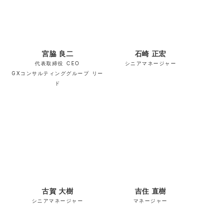
宮脇 良二
石崎 正宏
代表取締役 CEO
シニアマネージャー
GXコンサルティンググループ リー
ド
古賀 大樹
吉住 直樹
シニアマネージャー
マネージャー