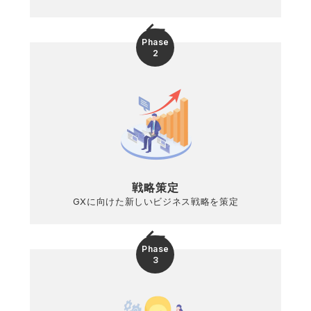
keyboard_backspace
Phase
2
戦略策定
GXに向けた新しいビジネス戦略を策定
keyboard_backspace
Phase
3