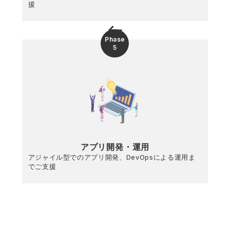
援
keyboard_backspace
Phase
5
アプリ開発・運用
アジャイル型でのアプリ開発、DevOpsによる運用ま
でご支援