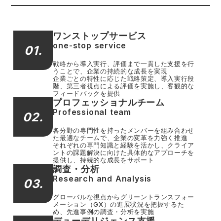
ワンストップサービス
one-stop service
01.
戦略から導入実行、評価まで一貫した支援を行
うことで、企業の持続的な成長を実現
企業ごとの特性に応じた戦略策定、導入実行段
階、第三者視点による評価を実施し、客観的な
フィードバックを提供
プロフェッショナルチーム
Professional team
02.
各分野の専門性を持ったメンバーを組み合わせ
た最適なチームで、企業の変革を力強く推進
それぞれの専門知識と経験を活かし、クライア
ントの課題解決に向けた具体的なアプローチを
提供し、持続的な成長をサポート
調査・分析
Research and Analysis
03.
グローバルな視点からグリーントランスフォー
メーション（GX）の進展状況を把握するた
め、先進事例の調査・分析を実施
デューデリジェンス支援