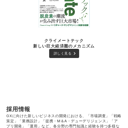
クライメートテック
新しい巨大経済圏のメカニズム
keyboard_arrow_right
詳しく見る
採用情報
GXに向けた新しいビジネスの開発における、「市場調査」「戦略
策定」「業務設計」「提携・M＆A・デューデリジェンス」「ア
プリ開発」「運用」など、各分野の専門知識と経験を持つ多様な