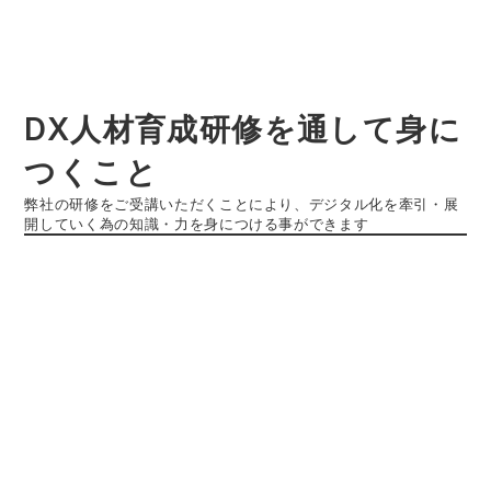
DX人材育成研修を通して身に
つくこと
弊社の研修をご受講いただくことにより、デジタル化を牽引・展
開していく為の知識・力を身につける事ができます
done
デザインシンキングができること​