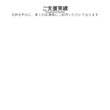
ご支援実績
九州を中心に、多くの企業様にご好評いただいております
社員のデジタルリテラシ向上、スキル向上を狙い、提
案書の作り方と、カーボンニュートラルビジネス講
座、パワーポイント講座を実施。​