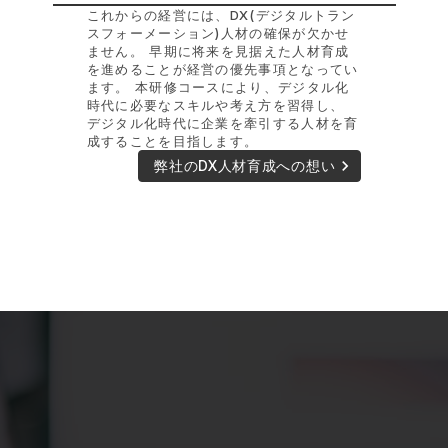
これからの経営には、DX(デジタルトラン
スフォーメーション)人材の確保が欠かせ
ません。 早期に将来を見据えた人材育成
を進めることが経営の優先事項となってい
ます。 本研修コースにより、デジタル化
時代に必要なスキルや考え方を習得し、
デジタル化時代に企業を牽引する人材を育
成することを目指します。
keyboard_arrow_right
弊社のDX人材育成への想い