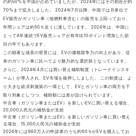
の約50%を中国が占めていましたが、2024年にはその割合が約
70%まで拡大しました。 2024年7月以降、中国では月単位で
EV販売がガソリン車（他燃料車含む）の販売を上回っており、
年間シェアは約50％近くに達しています。 2024年は、中国に
とって4年連続でEV販売シェアが前年比10ポイント増加した節
目の年でもあります。
この顕著な成長の背景には、EVの価格競争力の向上があり、従
来のガソリン車に比べてより魅力的な選択肢となっています。
さらに、2024年4月には買い替え補助制度（トレードインスキ
ーム）が導入され、EV市場を後押ししました。 この制度は、よ
り大きな経済刺激策の一環として、EVとガソリン車の両方を下
取り対象としつつ、補助額には差が設けられています。
中古車（ガソリン車またはEV）を新しいEVに買い替える場合、
20,000人民元の補助金が支給
中古車（ガソリン車またはEV）を新しいガソリン車に買い替え
る場合、15,000人民元の補助金が支給
2024年には660万人の申請者のうち約60％がEVを購入してお