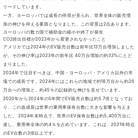
リードしています。
一方、ヨーロッパでは成長の停滞が見られ、世界全体の販売増
加の伸びを抑える要因となりました。この背景は2点あります。
ヨーロッパの数カ国で補助金の縮小や終了が発生
CO2排出目標が2023年から変更されなかったこと
アメリカでは2024年のEV販売台数は前年比13万台増加しました
が、その伸び率は2023年の前年比 40万台増加の約33%にとど
まりました。
2024年で注目すべきは、中国・ヨーロッパ・アメリカ以外の市
場での成長です。2024年にはこれらの地域で約18万台から約26
万台への増加と、約45％の記録的な伸びを見せています。
2020年から2024年の5年間でEV販売台数は約5.7倍となってお
り、この急成長は世界の乗用車保有台数に大きな影響を与えま
した。 2024年末時点で、世界のEV保有台数は約5,400万台に
達し、乗用車全体の約4％を占めています。これは、2021年時点
のEV台数の3倍以上です。