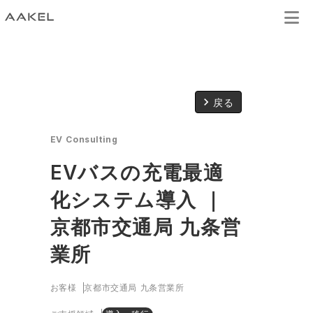
keyboard_arrow_right
戻る
EV Consulting
EVバスの充電最適
化システム導入 ｜
京都市交通局 九条営
業所
お客様
京都市交通局 九条営業所