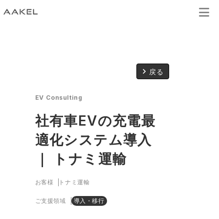
keyboard_arrow_right
戻る
EV Consulting
社有車EVの充電最
適化システム導入
｜ トナミ運輸
お客様
トナミ運輸
ご支援領域
導入・移行