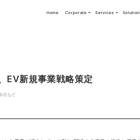
arrow_drop_up
arrow_drop_up
Home
Corporate
Services
Solutio
arbon Neutral Blog
EV B
keyboard_arrow_right
keyboard_arrow_right
keyboard_arrow_right
keyboard_arrow_right
BOUT US
ews Release
境保護活動
トッ
Topi
GX
社CNコンサルタントによる業界動向などに関するブログ
当社E
keyboard_arrow_right
V導入コンサルティング
DX
HG排出量可視化・削減シミュレーション
keyboard_arrow_right
 Consulting
DX Con
keyboard_arrow_right
keyboard_arrow_right
O Activities
材調達方針
サス
C、EV新規事業戦略策定
会社など