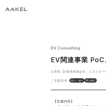
Tech Blog
C
open_in_new
keyboard_arrow_right
keyboard_arrow_right
keyboard_arrow_right
会社概要
All News
ESG
A
N
環
当社エンジニアによる技術関連ブログ
当
keyboard_arrow_right
E
EVスマート充電・運行管理システム
G
arrow_drop_up
EV
keyboard_arrow_right
keyboard_arrow_right
keyboard_arrow_right
拠点紹介
Media
サステナビリティ関連財務情報
CE
資
脱炭素経営一貫支援サービス
keyboard_arrow_right
CarbOne トップページ
EV Consulting
keyboard_arrow_right
エネルギーコスト削減支援
EV関連事業 Po
keyboard_arrow_right
└ 省エネ診断
お客様
自動車関連会社、エネルギー
keyboard_arrow_right
└ 伴走支援
ご支援領域
導入・移行
導入検討
keyboard_arrow_right
環境開示支援
【支援内容】
keyboard_arrow_right
└ CDP回答コンサルティング