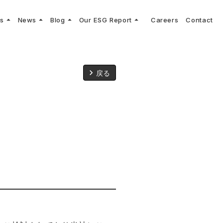
arrow_drop_up
arrow_drop_up
arrow_drop_up
arrow_drop_up
ns
News
Blog
Our ESG Report
Careers
Contact
log
keyboard_arrow_right
keyboard_arrow_right
keyboard_arrow_right
keyboard_arrow_right
プメッセージ
cs
リーグへの参画
Vコンサルタントによる最新の車両技術、業界トレンドなどに関するブログ
コンサルティング
keyboard_arrow_right
sulting
keyboard_arrow_right
ティナビリティ行動指針
keyboard_arrow_right
戻る