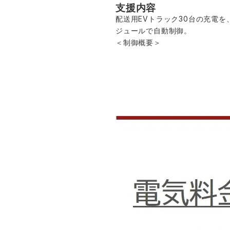
支援内容
配送用EVトラック30台の充電
ジュールで自動制御。
＜制御概要＞