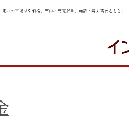
を、電力の市場取引価格、車両の充電残量、施設の電力需要をもとに