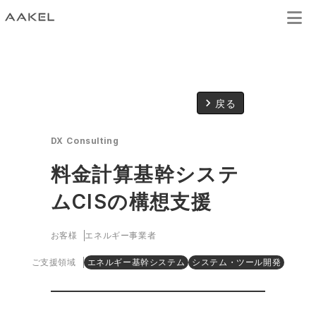
keyboard_arrow_right
戻る
DX Consulting
料金計算基幹システ
ムCISの構想支援
お客様
エネルギー事業者
ご支援領域
エネルギー基幹システム
システム・ツール開発