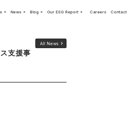
arrow_drop_up
arrow_drop_up
arrow_drop_up
arrow_drop_up
ns
News
Blog
Our ESG Report
Careers
Contact
log
keyboard_arrow_right
keyboard_arrow_right
keyboard_arrow_right
keyboard_arrow_right
プメッセージ
cs
リーグへの参画
Vコンサルタントによる最新の車両技術、業界トレンドなどに関するブログ
コンサルティング
keyboard_arrow_right
sulting
keyboard_arrow_right
ティナビリティ行動指針
keyboard_arrow_right
All News
ネス支援事