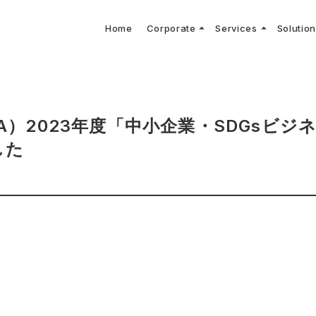
arrow_drop_up
arrow_drop_up
Home
Corporate
Services
Solutio
arbon Neutral Blog
EV B
keyboard_arrow_right
keyboard_arrow_right
keyboard_arrow_right
keyboard_arrow_right
BOUT US
ews Release
境保護活動
トッ
Topi
GX
社CNコンサルタントによる業界動向などに関するブログ
当社E
keyboard_arrow_right
V導入コンサルティング
DX
HG排出量可視化・削減シミュレーション
keyboard_arrow_right
 Consulting
DX Con
keyboard_arrow_right
keyboard_arrow_right
O Activities
材調達方針
サス
A）2023年度「中小企業・SDGsビジ
した