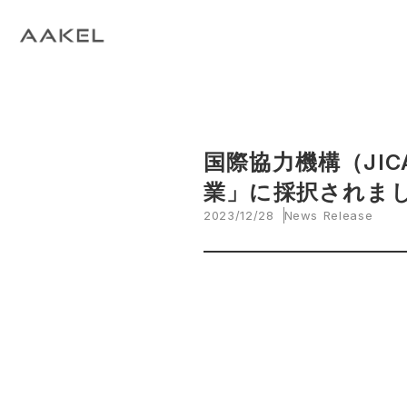
Tech Blog
C
open_in_new
keyboard_arrow_right
keyboard_arrow_right
keyboard_arrow_right
会社概要
All News
ESG
A
N
環
当社エンジニアによる技術関連ブログ
当
keyboard_arrow_right
E
EVスマート充電・運行管理システム
G
arrow_drop_up
EV
keyboard_arrow_right
keyboard_arrow_right
keyboard_arrow_right
拠点紹介
Media
サステナビリティ関連財務情報
CE
資
脱炭素経営一貫支援サービス
keyboard_arrow_right
CarbOne トップページ
国際協力機構（JIC
業」に採択されま
keyboard_arrow_right
エネルギーコスト削減支援
2023/12/28
News Release
keyboard_arrow_right
└ 省エネ診断
keyboard_arrow_right
└ 伴走支援
keyboard_arrow_right
環境開示支援
keyboard_arrow_right
└ CDP回答コンサルティング