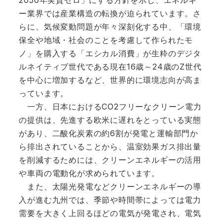
2050年実質ゼロ」にする方針を示し、エネルギ
ー業界では産業構造の転換が迫られています。さ
らに、気候変動問題が年々深刻化する中、「環境
保全や地域・社会のことを考慮して作られたモ
ノ」を購入する「エシカル消費」が生粋のデジタ
ルネイティブ世代である現在16歳～24歳のZ世代
を中心に増加するなど、世界的に環境志向が高ま
っています。
一方、日本におけるCO2フリーなクリーン電力
の提供は、先進する欧米に遅れをとっている実態
があり、二酸化炭素の約6割が発電と運輸部門か
ら排出されていることから、温室効果ガス排出量
を削減するためには、クリーンエネルギーの活用
や車両の電動化が求められています。
また、太陽光発電などクリーンエネルギーの導
入が進む九州では、季節や時間帯によっては電力
需要を大きく上回るほどの電気が発電され、電気