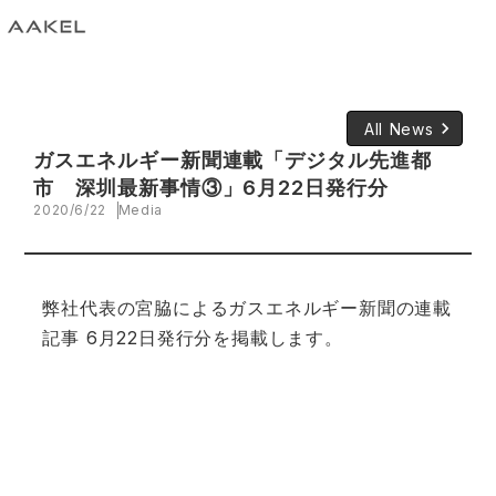
keyboard_arrow_right
All News
ガスエネルギー新聞連載「デジタル先進都
市 深圳最新事情③」6月22日発行分
2020/6/22
Media
弊社代表の宮脇によるガスエネルギー新聞の連載
記事 6月22日発行分を掲載します。