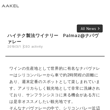
keyboard_arrow_right
All News
ハイテク製法ワイナリー Palmaz@ナパヴ
ァレー
2019/3/1
CEO activity
ワインの生産地として世界的に有名なナパヴァレ
ーはシリコンバレーから車で約2時間程の距離に
あり、週末定番のスポットとして楽しまれていま
す。アメリカらしく観光地として非常に洗練され
ており、サンフランシスコに来る機会がある方に
は是非オススメしたい観光地です。
そんなナパヴァレーの中で、シリコンバレー近辺