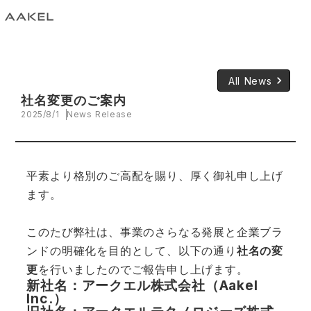
keyboard_arrow_right
All News
社名変更のご案内
2025/8/1
News Release
平素より格別のご高配を賜り、厚く御礼申し上げ
ます。
このたび弊社は、事業のさらなる発展と企業ブラ
ンドの明確化を目的として、以下の通り
社名の変
更
を行いましたのでご報告申し上げます。
新社名：アークエル株式会社（Aakel
Inc.）