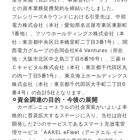
との資本業務提携契約を締結いたしました。
プレシリーズAラウンドにおける引受先は、中部
電力株式会社（本社：愛知県名古屋市東区東新町
1番地）、フソウホールディングス株式会社（本
社：東京都中央区日本橋室町二丁目3番1号）、関
西電力グループの合同会社K4 Ventures（所在
地：大阪市北区中之島三丁目6番16号）、三菱Ｈ
Ｃキャピタル株式会社（本社：東京都千代田区丸
の内一丁目5番1号）、東京海上ホールディングス
株式会社（本社：東京都千代田区大手町二丁目6
番4号）の合計5社となります。
⚪︎資金調達の目的・今後の展開
カーボンニュートラルの社会実装がいよいよ本
格的に普及拡大するステージに入り、当社は自社
開発した2つのサービスであるスマート充放電管
理サービス「AAKEL eFleet（アークエル イー