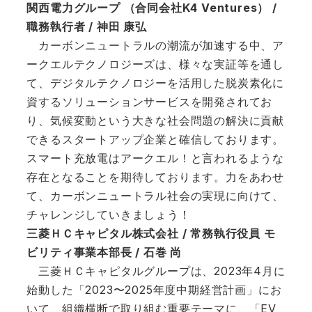
関西電力グループ （合同会社K4 Ventures） /
職務執行者 / 神田 康弘
カーボンニュートラルの潮流が加速する中、ア
ークエルテクノロジーズは、様々な実証等を通し
て、デジタルテクノロジーを活用した脱炭素化に
資するソリューションサービスを開発されてお
り、気候変動という大きな社会問題の解決に貢献
できるスタートアップ企業と確信しております。
スマート充放電はアークエル！と言われるような
存在となることを期待しております。力をあわせ
て、カーボンニュートラル社会の実現に向けて、
チャレンジしていきましょう！
三菱ＨＣキャピタル株式会社 / 常務執行役員 モ
ビリティ事業本部長 / 石巻 尚
三菱ＨＣキャピタルグループは、2023年4月に
始動した「2023〜2025年度中期経営計画」にお
いて、組織横断で取り組む重要テーマに、「EV