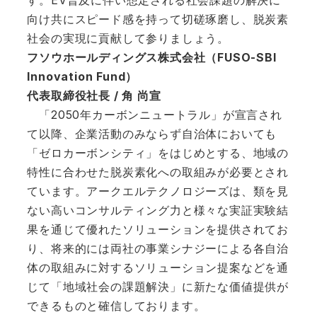
す。EV普及に伴い想定される社会課題の解決に
向け共にスピード感を持って切磋琢磨し、脱炭素
社会の実現に貢献して参りましょう。
フソウホールディングス株式会社（FUSO-SBI
Innovation Fund）
代表取締役社長 / 角 尚宣
「2050年カーボンニュートラル」が宣言され
て以降、企業活動のみならず自治体においても
「ゼロカーボンシティ」をはじめとする、地域の
特性に合わせた脱炭素化への取組みが必要とされ
ています。アークエルテクノロジーズは、類を見
ない高いコンサルティング力と様々な実証実験結
果を通じて優れたソリューションを提供されてお
り、将来的には両社の事業シナジーによる各自治
体の取組みに対するソリューション提案などを通
じて「地域社会の課題解決」に新たな価値提供が
できるものと確信しております。