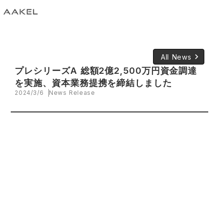
keyboard_arrow_right
All News
プレシリーズA 総額2億2,500万円資金調達
を実施、資本業務提携を締結しました
2024/3/6
News Release