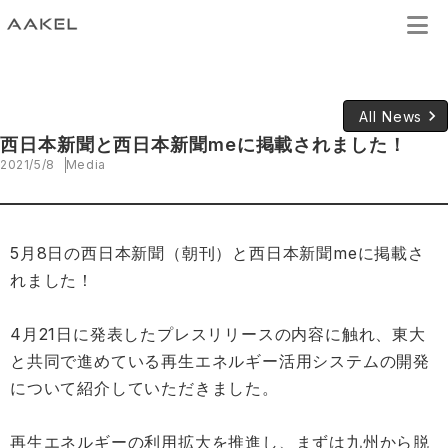
keyboard_arrow_right
All News
西日本新聞と西日本新聞meに掲載されました！
2021/5/8
Media
5月8日の西日本新聞（朝刊）と西日本新聞meに掲載さ
れました！
4月21日に発表したプレスリリースの内容に触れ、東大
と共同で進めている再生エネルギー活用システムの開発
について紹介していただきました。
再生エネルギーの利用拡大を推進し、まずは九州から脱