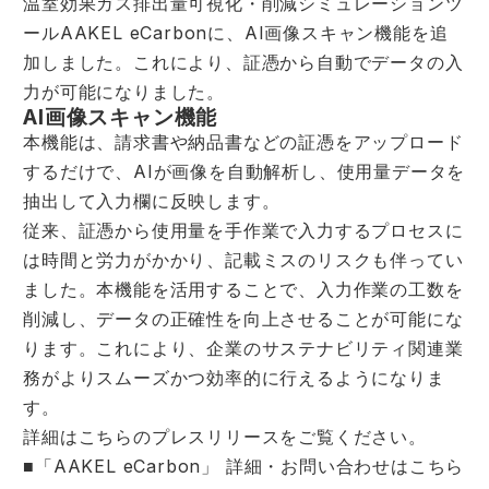
温室効果ガス排出量可視化・削減シミュレーションツ
ールAAKEL eCarbonに、AI画像スキャン機能を追
加しました。これにより、証憑から自動でデータの入
力が可能になりました。
AI画像スキャン機能
本機能は、請求書や納品書などの証憑をアップロード
するだけで、AIが画像を自動解析し、使用量データを
抽出して入力欄に反映します。
従来、証憑から使用量を手作業で入力するプロセスに
は時間と労力がかかり、記載ミスのリスクも伴ってい
ました。本機能を活用することで、入力作業の工数を
削減し、データの正確性を向上させることが可能にな
ります。これにより、企業のサステナビリティ関連業
務がよりスムーズかつ効率的に行えるようになりま
す。
詳細は
こちらのプレスリリース
をご覧ください。
■「AAKEL eCarbon」 詳細・お問い合わせは
こちら