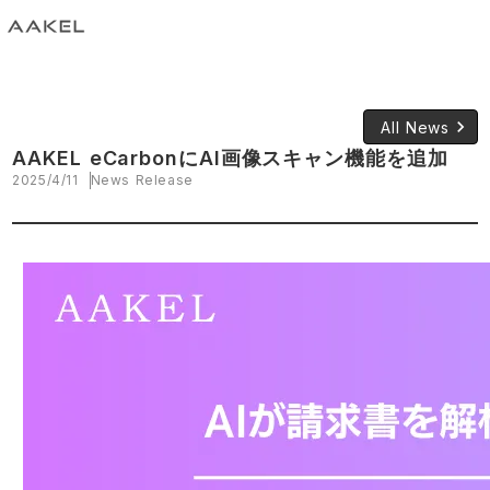
keyboard_arrow_right
All News
AAKEL eCarbonにAI画像スキャン機能を追加
2025/4/11
News Release