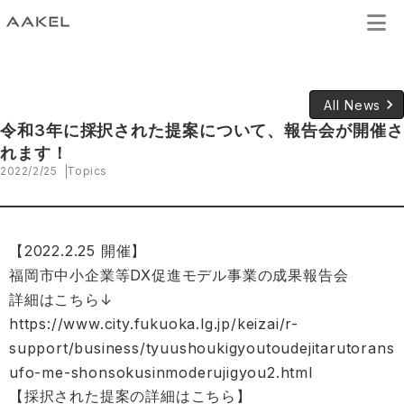
keyboard_arrow_right
All News
令和3年に採択された提案について、報告会が開催さ
れます！
2022/2/25
Topics
【2022.2.25 開催】
福岡市中小企業等DX促進モデル事業の成果報告会
詳細はこちら↓
https://www.city.fukuoka.lg.jp/keizai/r-
support/business/tyuushoukigyoutoudejitarutorans
ufo-me-shonsokusinmoderujigyou2.html
【採択された提案の詳細はこちら】