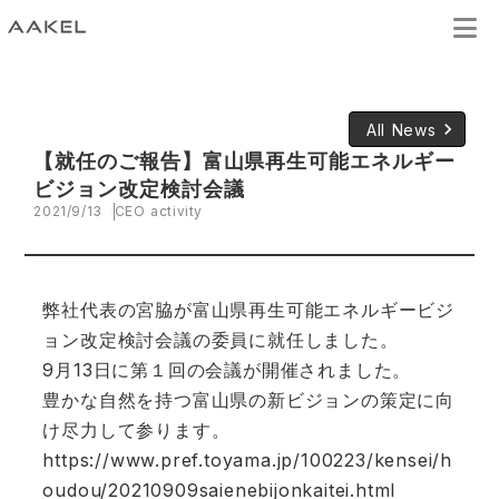
keyboard_arrow_right
All News
【就任のご報告】富山県再生可能エネルギー
ビジョン改定検討会議
2021/9/13
CEO activity
弊社代表の宮脇が富山県再生可能エネルギービジ
ョン改定検討会議の委員に就任しました。
9月13日に第１回の会議が開催されました。
豊かな自然を持つ富山県の新ビジョンの策定に向
け尽力して参ります。
https://www.pref.toyama.jp/100223/kensei/h
oudou/20210909saienebijonkaitei.html