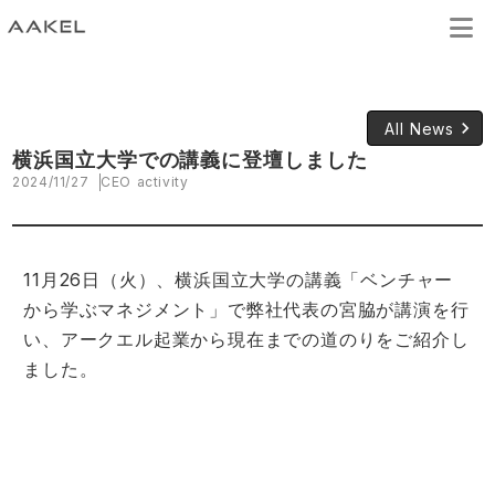
keyboard_arrow_right
All News
横浜国立大学での講義に登壇しました
2024/11/27
CEO activity
11月26日（火）、横浜国立大学の講義「ベンチャー
から学ぶマネジメント」で弊社代表の宮脇が講演を行
い、アークエル起業から現在までの道のりをご紹介し
ました。