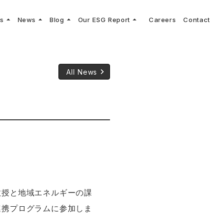
arrow_drop_up
arrow_drop_up
arrow_drop_up
arrow_drop_up
ns
News
Blog
Our ESG Report
Careers
Contact
log
keyboard_arrow_right
keyboard_arrow_right
keyboard_arrow_right
keyboard_arrow_right
プメッセージ
cs
リーグへの参画
Vコンサルタントによる最新の車両技術、業界トレンドなどに関するブログ
コンサルティング
keyboard_arrow_right
sulting
keyboard_arrow_right
ティナビリティ行動指針
keyboard_arrow_right
All News
教授と地域エネルギーの課
連携プログラムに参加しま