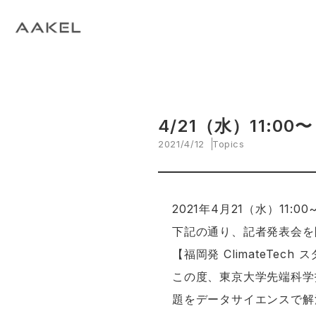
Tech Blog
C
open_in_new
keyboard_arrow_right
keyboard_arrow_right
keyboard_arrow_right
会社概要
All News
ESG
A
N
環
当社エンジニアによる技術関連ブログ
当
keyboard_arrow_right
E
EVスマート充電・運行管理システム
G
arrow_drop_up
EV
keyboard_arrow_right
keyboard_arrow_right
keyboard_arrow_right
拠点紹介
Media
サステナビリティ関連財務情報
CE
資
脱炭素経営一貫支援サービス
keyboard_arrow_right
CarbOne トップページ
4/21（水）11:
2021/4/12
Topics
keyboard_arrow_right
エネルギーコスト削減支援
keyboard_arrow_right
└ 省エネ診断
2021年4月21（水）11:00~
下記の通り、記者発表会を
keyboard_arrow_right
└ 伴走支援
【福岡発 ClimateTec
keyboard_arrow_right
環境開示支援
この度、東京大学先端科学
題をデータサイエンスで解
keyboard_arrow_right
└ CDP回答コンサルティング