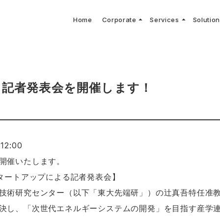
arrow_drop_up
arrow_drop_up
Home
Corporate
Services
Solutio
arbon Neutral Blog
EV B
keyboard_arrow_right
keyboard_arrow_right
keyboard_arrow_right
keyboard_arrow_right
BOUT US
ews Release
境保護活動
トッ
Topi
GX
社CNコンサルタントによる業界動向などに関するブログ
当社E
keyboard_arrow_right
V導入コンサルティング
DX
HG排出量可視化・削減シミュレーション
keyboard_arrow_right
 Consulting
DX Con
keyboard_arrow_right
keyboard_arrow_right
O Activities
材調達方針
サス
00〜 記者発表会を開催します！
12:00
開催いたします。
h スタートアップによる記者発表会】
技術研究センター（以下「東大先端研」）の辻真吾特任准
決し、「次世代エネルギーシステムの開発」を目指す産学