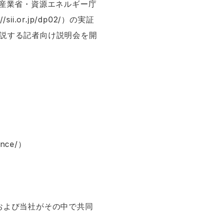
済産業省・資源エネルギー庁
//sii.or.jp/dp02/
）の実証
を解説する記者向け説明会を開
ence/
）
および当社がその中で共同