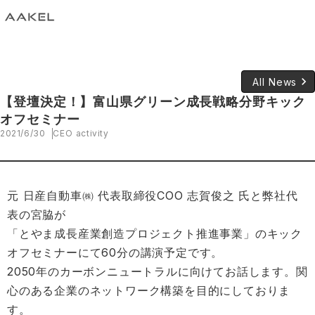
keyboard_arrow_right
All News
【登壇決定！】富山県グリーン成長戦略分野キック
オフセミナー
2021/6/30
CEO activity
元 日産自動車㈱ 代表取締役COO 志賀俊之 氏と弊社代
表の宮脇が
「とやま成長産業創造プロジェクト推進事業」のキック
オフセミナーにて60分の講演予定です。
2050年のカーボンニュートラルに向けてお話します。関
心のある企業のネットワーク構築を目的にしておりま
す。