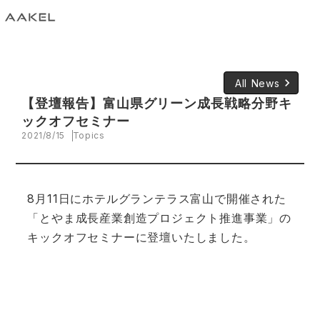
keyboard_arrow_right
All News
【登壇報告】富山県グリーン成長戦略分野キ
ックオフセミナー
2021/8/15
Topics
8月11日にホテルグランテラス富山で開催された
「とやま成長産業創造プロジェクト推進事業」
の
キックオフセミナー
に登壇いたしました。