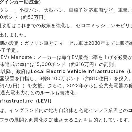
t（プラグインカー助成金）
クシー、小型バン、大型バン、車椅子対応車両など、車種
00ポンド（約53万円）
英国政府はこれまでの政策を強化し、ゼロエミッションモビ
出しました。
期の設定：ガソリン車とディーゼル車は2030年までに販
終了予定。
hicle (ZEV) Mandate：メーカーは毎年EV販売比率を上げる
。未達成の車には15,000ポンド（約316万円）の罰則。
年以降、政府は
Local Electric Vehicle Infrastructure（
器設置を目指し、3億8,100万ポンド（約810億円）を投
（約7万円））を支援。さらに、2023年からは公共充電器の
普通充電出力などのルールも義務化。
 Infrastructure（LEVI）
は、イングランド内の地方自治体と充電インフラ業界との
フラの展開と商業化を加速させることを目的としています