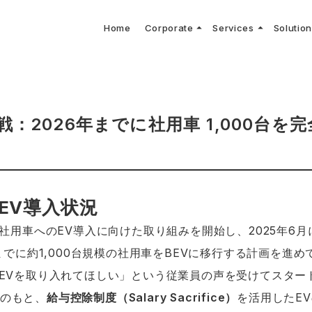
arrow_drop_up
arrow_drop_up
Home
Corporate
Services
Solutio
arbon Neutral Blog
EV B
keyboard_arrow_right
keyboard_arrow_right
keyboard_arrow_right
keyboard_arrow_right
BOUT US
ews Release
境保護活動
トッ
Topi
GX
社CNコンサルタントによる業界動向などに関するブログ
当社E
keyboard_arrow_right
V導入コンサルティング
DX
HG排出量可視化・削減シミュレーション
keyboard_arrow_right
 Consulting
DX Con
keyboard_arrow_right
keyboard_arrow_right
O Activities
材調達方針
サス
の挑戦：2026年までに社用車 1,000台を
KのEV導入状況
に社用車へのEV導入に向けた取り組みを開始し、2025年6月
までに約1,000台規模の社用車をBEVに移行する計画を進
EVを取り入れてほしい」という従業員の声を受けてスター
のもと、
給与控除制度（Salary Sacrifice）
を活用したE