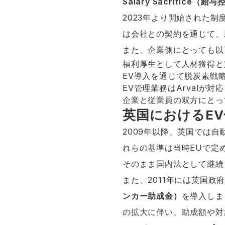
Salary Sacrifice（
2023年より開始された
は会社との契約を通じて、
また、企業側にとっても以
福利厚生として人材獲得と
EV導入を通じて脱炭素戦
EV管理業務はArvalが対応
企業と従業員の双方にとっ
英国におけるE
2009年以降、英国では
れらの基準は当時EUで定め
そのまま国内法として継続
また、2011年には英国
ンカー助成金）
を導入しま
の拡大に伴い、助成額や対