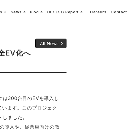
arrow_drop_up
arrow_drop_up
arrow_drop_up
arrow_drop_up
ns
News
Blog
Our ESG Report
Careers
Contact
log
keyboard_arrow_right
keyboard_arrow_right
keyboard_arrow_right
keyboard_arrow_right
プメッセージ
cs
リーグへの参画
Vコンサルタントによる最新の車両技術、業界トレンドなどに関するブログ
コンサルティング
keyboard_arrow_right
sulting
keyboard_arrow_right
ティナビリティ行動指針
keyboard_arrow_right
All News
完全EV化へ
には300台目のEVを導入し
めています。このプロジェク
トしました。
Vの導入や、従業員向けの教