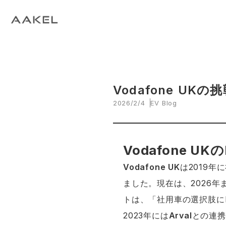
Tech Blog
C
open_in_new
keyboard_arrow_right
keyboard_arrow_right
keyboard_arrow_right
会社概要
All News
ESG
A
N
環
当社エンジニアによる技術関連ブログ
当
keyboard_arrow_right
E
EVスマート充電・運行管理システム
G
arrow_drop_up
EV
keyboard_arrow_right
keyboard_arrow_right
keyboard_arrow_right
拠点紹介
Media
サステナビリティ関連財務情報
CE
資
脱炭素経営一貫支援サービス
keyboard_arrow_right
CarbOne トップページ
Vodafone UK
2026/2/4
EV Blog
keyboard_arrow_right
エネルギーコスト削減支援
keyboard_arrow_right
└ 省エネ診断
Vodafone U
keyboard_arrow_right
Vodafone UK
は2019年
└ 伴走支援
ました。現在は、2026年
keyboard_arrow_right
環境開示支援
トは、「社用車の選択肢に
2023年には
Arval
との連携
keyboard_arrow_right
└ CDP回答コンサルティング