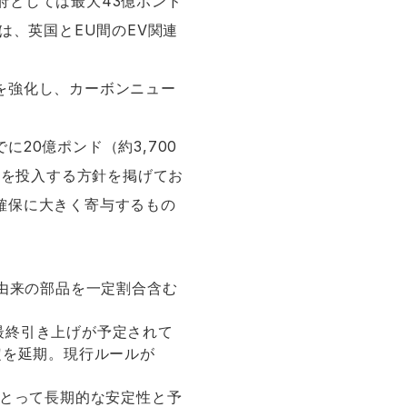
府としては最大43億ポンド
は、英国とEU間のEV関連
を強化し、カーボンニュー
。
20億ポンド（約3,700
）を投入する方針を掲げてお
確保に大きく寄与するもの
U由来の部品を一定割合含む
に最終引き上げが予定されて
定を延期。現行ルールが
にとって長期的な安定性と予