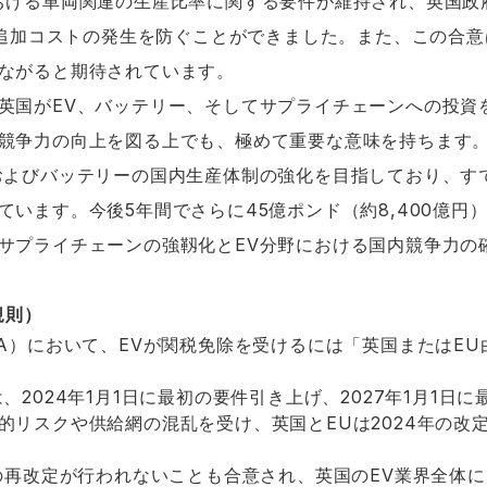
おける車両関連の生産比率に関する要件が維持され、英国政
ぼる追加コストの発生を防ぐことができました。また、この合意
ながると期待されています。
英国がEV、バッテリー、そしてサプライチェーンへの投資
競争力の向上を図る上でも、極めて重要な意味を持ちます
よびバッテリーの国内生産体制の強化を目指しており、すでに
ています。今後5年間でさらに45億ポンド（約8,400億円
サプライチェーンの強靱化とEV分野における国内競争力の
地規則）
CA）において、EVが関税免除を受けるには「英国またはE
、2024年1月1日に最初の要件引き上げ、2027年1月1日
的リスクや供給網の混乱を受け、英国とEUは2024年の改
則の再改定が行われないことも合意され、英国のEV業界全体