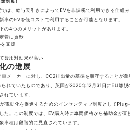
給与控除制度）
制度では、給与天引きによってEVを非課税で利用できる仕組
新車のEVを低コストで利用することが可能となります。
下の4つのメリットがあります。
定着に貢献
略を支援
て費用対効果が高い
V化の進展
自動車メーカーに対し、CO2排出量の基準を順守することが
られていたものであり、英国が2020年12月31日にEU離
されています。
政府が電動化を促進するためのインセンティブ制度として
Plug
した。この制度では、EV購入時に車両価格から補助金が直
象車種は段階的に見直されています。