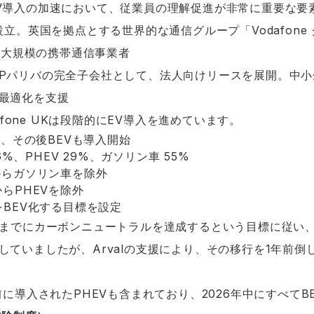
V導入の加速において、従業員の理解促進が非常に重要な要
 設立。英国を拠点とする世界的な通信グループ「Vodafon
国最大規模の携帯通信事業者
。BNPパリバの完全子会社として、法人向けリースを展開。中
最適化を支援
dafone UKは段階的にEV導入を進めています。
始、その後BEVも導入開始
16%、PHEV 29%、ガソリン車 55%
からガソリン車を除外
からPHEVを除外
をBEV化する目標を設定
2030年までにカーボンニュートラルを達成するという目標に従い
ていましたが、Arvalの支援により、その移行を1年前倒し
前に導入されたPHEVも含まれており、2026年中にすべて