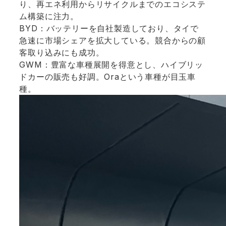
り、再エネ利用からリサイクルまでのエコシステ
ム構築に注力。
BYD：バッテリーを自社製造しており、タイで
急速に市場シェアを拡大している。競合からの顧
客取り込みにも成功。
GWM：豊富な車種展開を得意とし、ハイブリッ
ドカーの販売も好調。Oraという車種が目玉車
種。