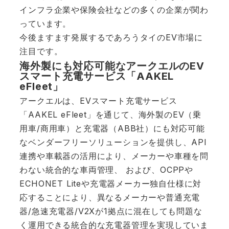
インフラ企業や保険会社などの多くの企業が関わ
っています。
今後ますます発展するであろうタイのEV市場に
注目です。
海外製にも対応可能なアークエルのEV
スマート充電サービス「AAKEL
eFleet」
アークエルは、EVスマート充電サービス
「AAKEL eFleet」を通じて、海外製のEV（乗
用車/商用車）と充電器（ABB社）にも対応可能
なベンダーフリーソリューションを提供し、API
連携や車載器の活用により、メーカーや車種を問
わない統合的な車両管理、 および、OCPPや
ECHONET Liteや充電器メーカー独自仕様に対
応することにより、異なるメーカーや普通充電
器/急速充電器/V2Xが1拠点に混在しても問題な
く運用できる統合的な充電器管理を実現していま