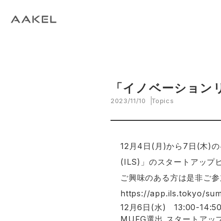
Tech Blog
C
open_in_new
keyboard_arrow_right
keyboard_arrow_right
keyboard_arrow_right
会社概要
All News
ESG
A
N
環
当社エンジニアによる技術関連ブログ
当
keyboard_arrow_right
E
EVスマート充電・運行管理システム
G
arrow_drop_up
EV
keyboard_arrow_right
keyboard_arrow_right
keyboard_arrow_right
拠点紹介
Media
サステナビリティ関連財務情報
CE
資
脱炭素経営一貫支援サービス
keyboard_arrow_right
CarbOne トップページ
「イノベーション
2023/11/10
Topics
keyboard_arrow_right
エネルギーコスト削減支援
keyboard_arrow_right
└ 省エネ診断
12月4日(月)から7日(
(ILS)」のスタートアッ
keyboard_arrow_right
└ 伴走支援
ご興味のある方は是非ご参
keyboard_arrow_right
環境開示支援
https://app.ils.tokyo/s
12月6日(水) 13:00-14:5
keyboard_arrow_right
MUFG選出 スタートアッ
└ CDP回答コンサルティング