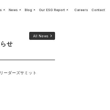
arrow_drop_up
arrow_drop_up
arrow_drop_up
arrow_drop_up
ns
News
Blog
Our ESG Report
Careers
Contact
log
keyboard_arrow_right
keyboard_arrow_right
keyboard_arrow_right
keyboard_arrow_right
プメッセージ
cs
リーグへの参画
Vコンサルタントによる最新の車両技術、業界トレンドなどに関するブログ
コンサルティング
keyboard_arrow_right
sulting
keyboard_arrow_right
ティナビリティ行動指針
keyboard_arrow_right
All News
知らせ
ンリーダーズサミット