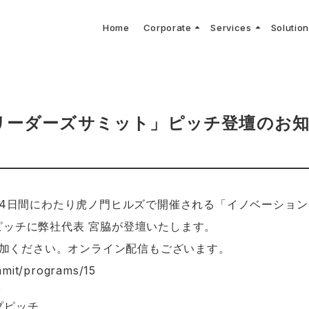
arrow_drop_up
arrow_drop_up
Home
Corporate
Services
Solutio
arbon Neutral Blog
EV B
keyboard_arrow_right
keyboard_arrow_right
keyboard_arrow_right
keyboard_arrow_right
BOUT US
ews Release
境保護活動
トッ
Topi
GX
社CNコンサルタントによる業界動向などに関するブログ
当社E
keyboard_arrow_right
V導入コンサルティング
DX
HG排出量可視化・削減シミュレーション
keyboard_arrow_right
 Consulting
DX Con
keyboard_arrow_right
keyboard_arrow_right
O Activities
材調達方針
サス
リーダーズサミット」ピッチ登壇のお
木)の4日間にわたり虎ノ門ヒルズで開催される「イノベーショ
プピッチに弊社代表 宮脇が登壇いたします。
加ください。オンライン配信もございます。
ummit/programs/15
0
プピッチ