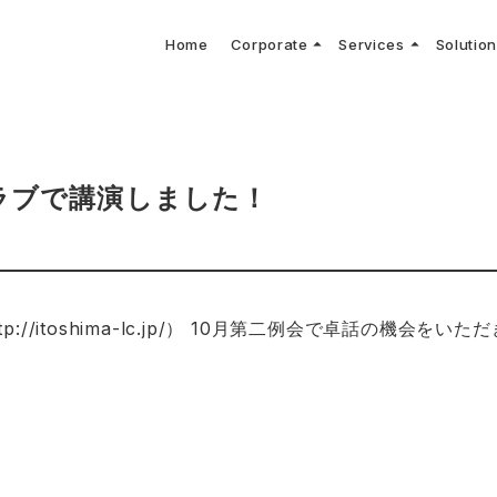
arrow_drop_up
arrow_drop_up
Home
Corporate
Services
Solutio
arbon Neutral Blog
EV B
keyboard_arrow_right
keyboard_arrow_right
keyboard_arrow_right
keyboard_arrow_right
BOUT US
ews Release
境保護活動
トッ
Topi
GX
社CNコンサルタントによる業界動向などに関するブログ
当社E
keyboard_arrow_right
V導入コンサルティング
DX
HG排出量可視化・削減シミュレーション
keyboard_arrow_right
 Consulting
DX Con
keyboard_arrow_right
keyboard_arrow_right
O Activities
材調達方針
サス
ラブで講演しました！
tp://itoshima-lc.jp/
） 10月第二例会で卓話の機会をいた