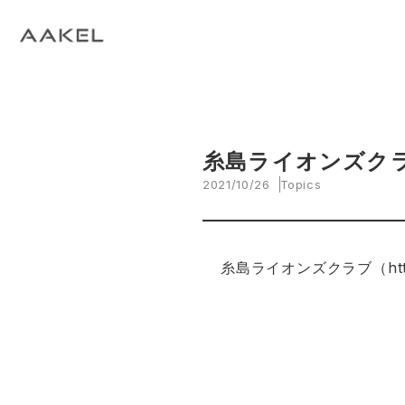
Tech Blog
C
open_in_new
keyboard_arrow_right
keyboard_arrow_right
keyboard_arrow_right
会社概要
All News
ESG
A
N
環
当社エンジニアによる技術関連ブログ
当
keyboard_arrow_right
E
EVスマート充電・運行管理システム
G
arrow_drop_up
EV
keyboard_arrow_right
keyboard_arrow_right
keyboard_arrow_right
拠点紹介
Media
サステナビリティ関連財務情報
CE
資
脱炭素経営一貫支援サービス
keyboard_arrow_right
CarbOne トップページ
糸島ライオンズク
2021/10/26
Topics
keyboard_arrow_right
エネルギーコスト削減支援
keyboard_arrow_right
└ 省エネ診断
糸島ライオンズクラブ（
ht
keyboard_arrow_right
└ 伴走支援
keyboard_arrow_right
環境開示支援
keyboard_arrow_right
└ CDP回答コンサルティング