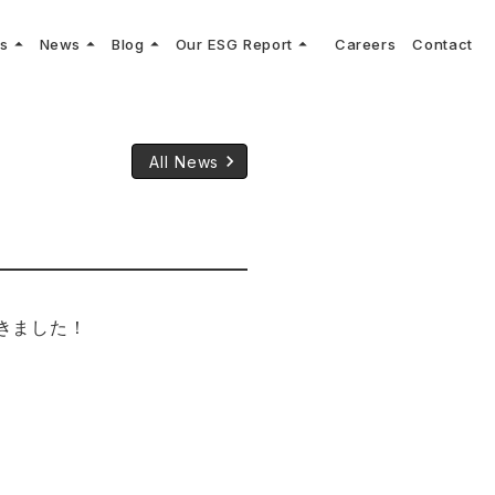
arrow_drop_up
arrow_drop_up
arrow_drop_up
arrow_drop_up
ns
News
Blog
Our ESG Report
Careers
Contact
log
keyboard_arrow_right
keyboard_arrow_right
keyboard_arrow_right
keyboard_arrow_right
プメッセージ
cs
リーグへの参画
Vコンサルタントによる最新の車両技術、業界トレンドなどに関するブログ
コンサルティング
keyboard_arrow_right
sulting
keyboard_arrow_right
ティナビリティ行動指針
keyboard_arrow_right
All News
だきました！