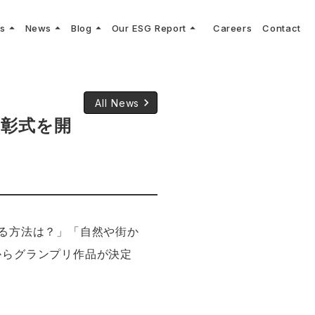
arrow_drop_up
arrow_drop_up
arrow_drop_up
arrow_drop_up
ns
News
Blog
Our ESG Report
Careers
Contact
log
keyboard_arrow_right
keyboard_arrow_right
keyboard_arrow_right
keyboard_arrow_right
プメッセージ
cs
リーグへの参画
Vコンサルタントによる最新の車両技術、業界トレンドなどに関するブログ
コンサルティング
keyboard_arrow_right
sulting
keyboard_arrow_right
ティナビリティ行動指針
keyboard_arrow_right
All News
表彰式を開
る方法は？」「自然や街か
からグランプリ作品が決定