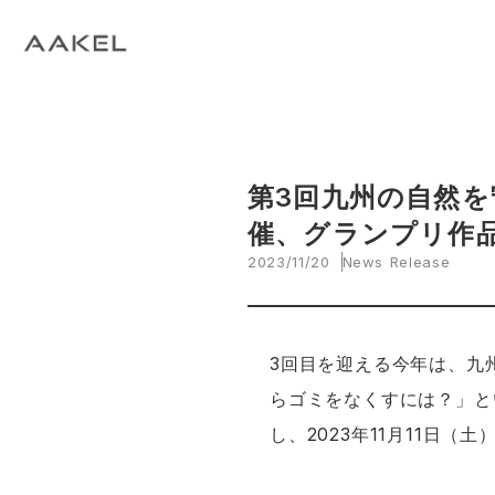
Tech Blog
C
open_in_new
keyboard_arrow_right
keyboard_arrow_right
keyboard_arrow_right
会社概要
All News
ESG
A
N
環
当社エンジニアによる技術関連ブログ
当
keyboard_arrow_right
E
EVスマート充電・運行管理システム
G
arrow_drop_up
EV
keyboard_arrow_right
keyboard_arrow_right
keyboard_arrow_right
拠点紹介
Media
サステナビリティ関連財務情報
CE
資
脱炭素経営一貫支援サービス
keyboard_arrow_right
CarbOne トップページ
第3回九州の自然を
催、グランプリ作
keyboard_arrow_right
エネルギーコスト削減支援
2023/11/20
News Release
keyboard_arrow_right
└ 省エネ診断
keyboard_arrow_right
3回目を迎える今年は、九
└ 伴走支援
らゴミをなくすには？」と
keyboard_arrow_right
環境開示支援
し、2023年11月11日
keyboard_arrow_right
└ CDP回答コンサルティング