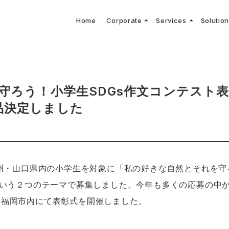
arrow_drop_up
arrow_drop_up
Home
Corporate
Services
Solutio
arbon Neutral Blog
EV B
keyboard_arrow_right
keyboard_arrow_right
keyboard_arrow_right
keyboard_arrow_right
BOUT US
ews Release
境保護活動
トッ
Topi
GX
社CNコンサルタントによる業界動向などに関するブログ
当社E
keyboard_arrow_right
V導入コンサルティング
DX
HG排出量可視化・削減シミュレーション
keyboard_arrow_right
 Consulting
DX Con
keyboard_arrow_right
keyboard_arrow_right
O Activities
材調達方針
サス
守ろう！小学生SDGs作文コンテスト
品決定しました
州・山口県内の小学生を対象に「私の好きな自然とそれを守
いう２つのテーマで募集しました。今年も多くの応募の中
（土）福岡市内にて表彰式を開催しました。