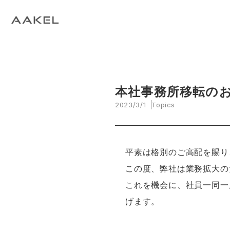
Tech Blog
C
open_in_new
keyboard_arrow_right
keyboard_arrow_right
keyboard_arrow_right
会社概要
All News
ESG
A
N
環
当社エンジニアによる技術関連ブログ
当
keyboard_arrow_right
E
EVスマート充電・運行管理システム
G
arrow_drop_up
EV
keyboard_arrow_right
keyboard_arrow_right
keyboard_arrow_right
拠点紹介
Media
サステナビリティ関連財務情報
CE
資
脱炭素経営一貫支援サービス
keyboard_arrow_right
CarbOne トップページ
本社事務所移転の
2023/3/1
Topics
keyboard_arrow_right
エネルギーコスト削減支援
keyboard_arrow_right
└ 省エネ診断
平素は格別のご高配を賜り
この度、弊社は業務拡大の
keyboard_arrow_right
└ 伴走支援
これを機会に、社員一同一
keyboard_arrow_right
環境開示支援
げます。
keyboard_arrow_right
└ CDP回答コンサルティング