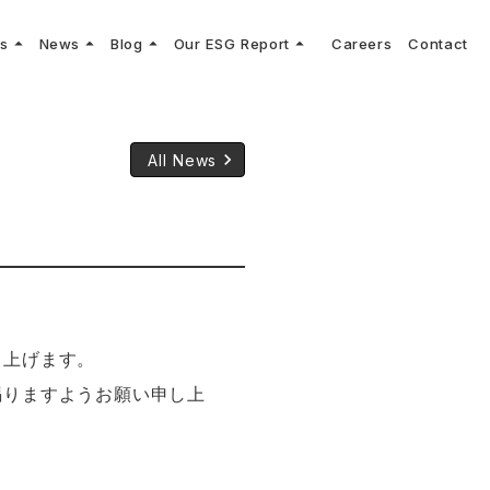
arrow_drop_up
arrow_drop_up
arrow_drop_up
arrow_drop_up
ns
News
Blog
Our ESG Report
Careers
Contact
log
keyboard_arrow_right
keyboard_arrow_right
keyboard_arrow_right
keyboard_arrow_right
プメッセージ
cs
リーグへの参画
Vコンサルタントによる最新の車両技術、業界トレンドなどに関するブログ
コンサルティング
keyboard_arrow_right
sulting
keyboard_arrow_right
ティナビリティ行動指針
keyboard_arrow_right
All News
し上げます。
賜りますようお願い申し上