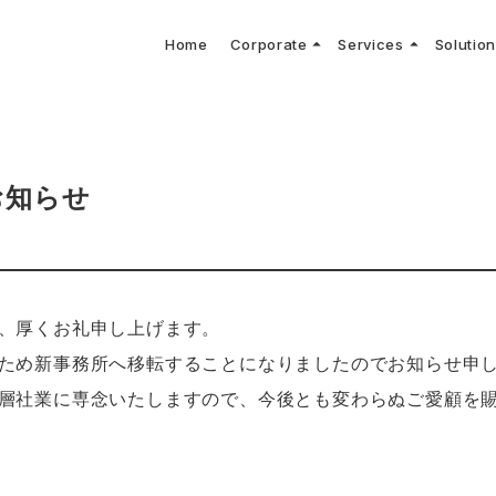
arrow_drop_up
arrow_drop_up
Home
Corporate
Services
Solutio
arbon Neutral Blog
EV B
keyboard_arrow_right
keyboard_arrow_right
keyboard_arrow_right
keyboard_arrow_right
BOUT US
ews Release
境保護活動
トッ
Topi
GX
社CNコンサルタントによる業界動向などに関するブログ
当社E
keyboard_arrow_right
V導入コンサルティング
DX
HG排出量可視化・削減シミュレーション
keyboard_arrow_right
 Consulting
DX Con
keyboard_arrow_right
keyboard_arrow_right
O Activities
材調達方針
サス
お知らせ
、厚くお礼申し上げます。
ため新事務所へ移転することになりましたのでお知らせ申
層社業に専念いたしますので、今後とも変わらぬご愛顧を