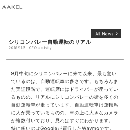
keyboard_arrow_right
All News
シリコンバレー自動運転のリアル
2018/11/5
CEO activity
9月中旬にシリコンバレーに来て以来、最も驚い
ているのは、自動運転車の多さです。もちろんま
だ実証段階で、運転席にはドライバーが座ってい
るものの、リアルにシリコンバレーの街を多くの
自動運転車が走っています。自動運転車は運転席
に人が乗っているものの、車の上に大きなカメラ
が複数付いており、見ればすぐにわかります。
特に多いのはGoogleが買収したWaymoです。