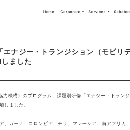
arrow_drop_up
arrow_drop_up
Home
Corporate
Services
Solutio
arbon Neutral Blog
EV B
keyboard_arrow_right
keyboard_arrow_right
keyboard_arrow_right
keyboard_arrow_right
BOUT US
ews Release
境保護活動
トッ
Topi
GX
社CNコンサルタントによる業界動向などに関するブログ
当社E
keyboard_arrow_right
V導入コンサルティング
DX
HG排出量可視化・削減シミュレーション
keyboard_arrow_right
 Consulting
DX Con
keyboard_arrow_right
keyboard_arrow_right
O Activities
材調達方針
サス
修「エナジー・トランジション（モビリ
加しました
国際協力機構）のプログラム、課題別研修「エナジー・トラン
加しました。
ア、ガーナ、コロンビア、チリ、マレーシア、南アフリカ