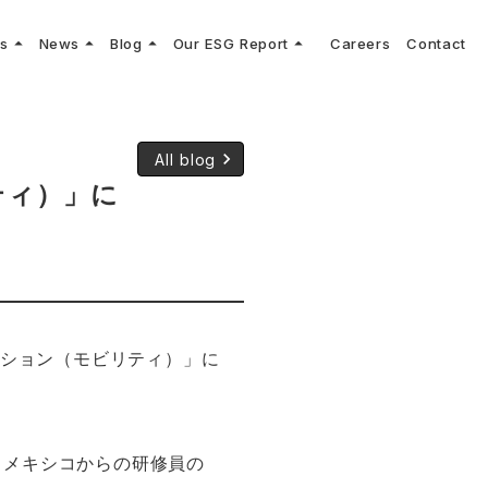
arrow_drop_up
arrow_drop_up
arrow_drop_up
arrow_drop_up
ns
News
Blog
Our ESG Report
Careers
Contact
log
keyboard_arrow_right
keyboard_arrow_right
keyboard_arrow_right
keyboard_arrow_right
プメッセージ
cs
リーグへの参画
Vコンサルタントによる最新の車両技術、業界トレンドなどに関するブログ
コンサルティング
keyboard_arrow_right
sulting
keyboard_arrow_right
ティナビリティ行動指針
keyboard_arrow_right
All blog
ティ）」に
ジション（モビリティ）」に
、メキシコからの研修員の