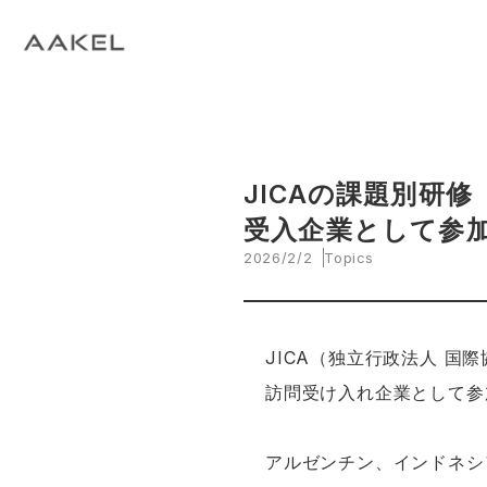
Tech Blog
C
open_in_new
keyboard_arrow_right
keyboard_arrow_right
keyboard_arrow_right
会社概要
All News
ESG
A
N
環
当社エンジニアによる技術関連ブログ
当
keyboard_arrow_right
E
EVスマート充電・運行管理システム
G
arrow_drop_up
EV
keyboard_arrow_right
keyboard_arrow_right
keyboard_arrow_right
拠点紹介
Media
サステナビリティ関連財務情報
CE
資
脱炭素経営一貫支援サービス
keyboard_arrow_right
CarbOne トップページ
JICAの課題別研
受入企業として参
keyboard_arrow_right
エネルギーコスト削減支援
2026/2/2
Topics
keyboard_arrow_right
└ 省エネ診断
keyboard_arrow_right
JICA（独立行政法人 
└ 伴走支援
訪問受け入れ企業として参
keyboard_arrow_right
環境開示支援
アルゼンチン、インドネシ
keyboard_arrow_right
└ CDP回答コンサルティング