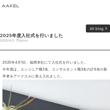
keyboard_arrow_right
All blog
2025年度入社式を行いました
2025/4/3
Topics
2025年4月1日、福岡本社にて入社式を行いました。
今年度は、エンジニア職3名、コンサルタント職3名の計6名の新
卒者をアークエルに迎え入れました。