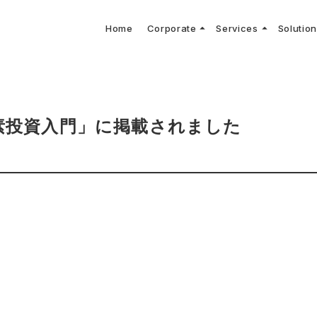
arrow_drop_up
arrow_drop_up
Home
Corporate
Services
Solutio
arbon Neutral Blog
EV B
keyboard_arrow_right
keyboard_arrow_right
keyboard_arrow_right
keyboard_arrow_right
BOUT US
ews Release
境保護活動
トッ
Topi
GX
社CNコンサルタントによる業界動向などに関するブログ
当社E
keyboard_arrow_right
V導入コンサルティング
DX
HG排出量可視化・削減シミュレーション
keyboard_arrow_right
 Consulting
DX Con
keyboard_arrow_right
keyboard_arrow_right
O Activities
材調達方針
サス
素投資入門」に掲載されました