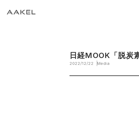
Tech Blog
C
open_in_new
keyboard_arrow_right
keyboard_arrow_right
keyboard_arrow_right
会社概要
All News
ESG
A
N
環
当社エンジニアによる技術関連ブログ
当
keyboard_arrow_right
E
EVスマート充電・運行管理システム
G
arrow_drop_up
EV
keyboard_arrow_right
keyboard_arrow_right
keyboard_arrow_right
拠点紹介
Media
サステナビリティ関連財務情報
CE
資
脱炭素経営一貫支援サービス
keyboard_arrow_right
CarbOne トップページ
日経MOOK「脱炭
2022/12/22
Media
keyboard_arrow_right
エネルギーコスト削減支援
keyboard_arrow_right
└ 省エネ診断
keyboard_arrow_right
└ 伴走支援
keyboard_arrow_right
環境開示支援
keyboard_arrow_right
└ CDP回答コンサルティング