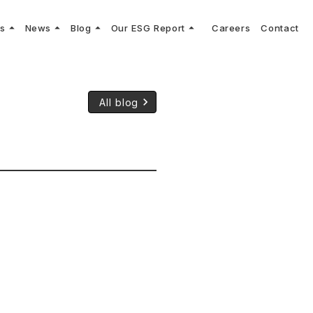
arrow_drop_up
arrow_drop_up
arrow_drop_up
arrow_drop_up
ns
News
Blog
Our ESG Report
Careers
Contact
log
keyboard_arrow_right
keyboard_arrow_right
keyboard_arrow_right
keyboard_arrow_right
プメッセージ
cs
リーグへの参画
Vコンサルタントによる最新の車両技術、業界トレンドなどに関するブログ
コンサルティング
keyboard_arrow_right
sulting
keyboard_arrow_right
ティナビリティ行動指針
keyboard_arrow_right
All blog