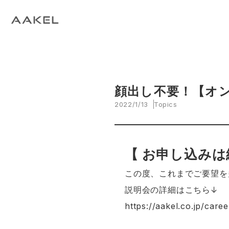
Tech Blog
C
open_in_new
keyboard_arrow_right
keyboard_arrow_right
keyboard_arrow_right
会社概要
All News
ESG
A
N
環
当社エンジニアによる技術関連ブログ
当
keyboard_arrow_right
E
EVスマート充電・運行管理システム
G
arrow_drop_up
EV
keyboard_arrow_right
keyboard_arrow_right
keyboard_arrow_right
拠点紹介
Media
サステナビリティ関連財務情報
CE
資
脱炭素経営一貫支援サービス
keyboard_arrow_right
CarbOne トップページ
顔出し不要！【オ
2022/1/13
Topics
keyboard_arrow_right
エネルギーコスト削減支援
keyboard_arrow_right
└ 省エネ診断
【 お申し込み
keyboard_arrow_right
└ 伴走支援
この度、これまでご要望を
説明会の詳細はこちら↓
keyboard_arrow_right
環境開示支援
https://aakel.co.jp/car
keyboard_arrow_right
└ CDP回答コンサルティング