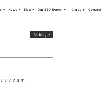
arrow_drop_up
arrow_drop_up
arrow_drop_up
arrow_drop_up
ns
News
Blog
Our ESG Report
Careers
Contact
log
keyboard_arrow_right
keyboard_arrow_right
keyboard_arrow_right
keyboard_arrow_right
プメッセージ
cs
リーグへの参画
Vコンサルタントによる最新の車両技術、業界トレンドなどに関するブログ
コンサルティング
keyboard_arrow_right
sulting
keyboard_arrow_right
ティナビリティ行動指針
keyboard_arrow_right
All blog
ていただきます。