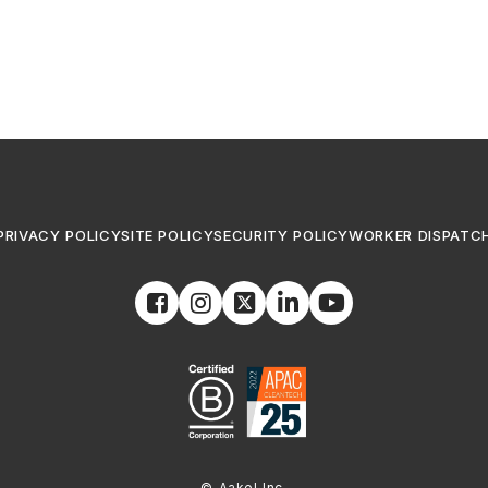
PRIVACY POLICY
SITE POLICY
SECURITY POLICY
WORKER DISPATC
© Aakel Inc.