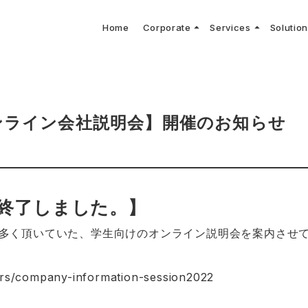
arrow_drop_up
arrow_drop_up
Home
Corporate
Services
Solutio
arbon Neutral Blog
EV B
keyboard_arrow_right
keyboard_arrow_right
keyboard_arrow_right
keyboard_arrow_right
BOUT US
ews Release
境保護活動
トッ
Topi
GX
社CNコンサルタントによる業界動向などに関するブログ
当社E
keyboard_arrow_right
V導入コンサルティング
DX
HG排出量可視化・削減シミュレーション
keyboard_arrow_right
 Consulting
DX Con
keyboard_arrow_right
keyboard_arrow_right
O Activities
材調達方針
サス
ンライン会社説明会】開催のお知らせ
は終了しました。】
多く頂いていた、学生向けのオンライン説明会を案内させ
eers/company-information-session2022