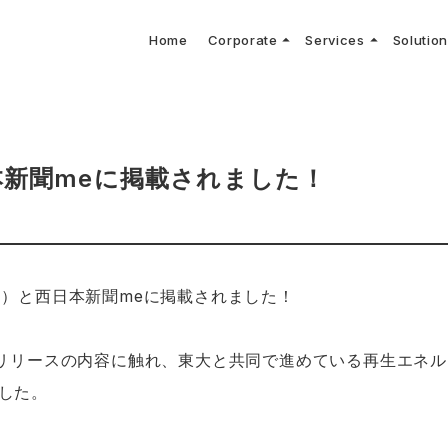
arrow_drop_up
arrow_drop_up
Home
Corporate
Services
Solutio
arbon Neutral Blog
EV B
keyboard_arrow_right
keyboard_arrow_right
keyboard_arrow_right
keyboard_arrow_right
BOUT US
ews Release
境保護活動
トッ
Topi
GX
社CNコンサルタントによる業界動向などに関するブログ
当社E
keyboard_arrow_right
V導入コンサルティング
DX
HG排出量可視化・削減シミュレーション
keyboard_arrow_right
 Consulting
DX Con
keyboard_arrow_right
keyboard_arrow_right
O Activities
材調達方針
サス
本新聞meに掲載されました！
刊）と西日本新聞meに掲載されました！
スリリースの内容に触れ、東大と共同で進めている再生エネ
した。