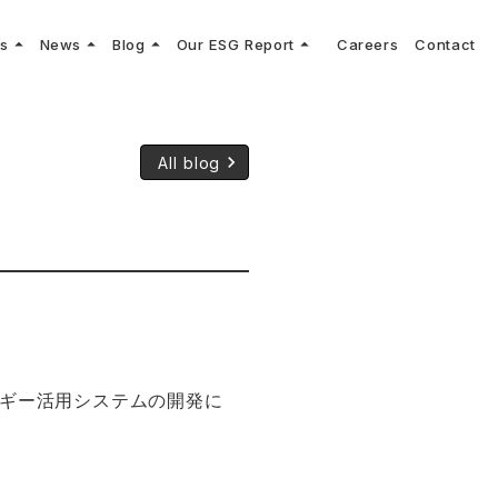
arrow_drop_up
arrow_drop_up
arrow_drop_up
arrow_drop_up
ns
News
Blog
Our ESG Report
Careers
Contact
log
keyboard_arrow_right
keyboard_arrow_right
keyboard_arrow_right
keyboard_arrow_right
プメッセージ
cs
リーグへの参画
Vコンサルタントによる最新の車両技術、業界トレンドなどに関するブログ
コンサルティング
keyboard_arrow_right
sulting
keyboard_arrow_right
ティナビリティ行動指針
keyboard_arrow_right
All blog
ルギー活用システムの開発に