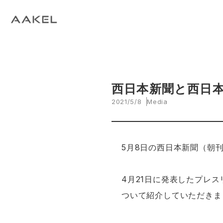
Tech Blog
C
open_in_new
keyboard_arrow_right
keyboard_arrow_right
keyboard_arrow_right
会社概要
All News
ESG
A
N
環
当社エンジニアによる技術関連ブログ
当
keyboard_arrow_right
E
EVスマート充電・運行管理システム
G
arrow_drop_up
EV
keyboard_arrow_right
keyboard_arrow_right
keyboard_arrow_right
拠点紹介
Media
サステナビリティ関連財務情報
CE
資
脱炭素経営一貫支援サービス
keyboard_arrow_right
CarbOne トップページ
西日本新聞と西日
2021/5/8
Media
keyboard_arrow_right
エネルギーコスト削減支援
keyboard_arrow_right
└ 省エネ診断
5月8日の西日本新聞（朝
keyboard_arrow_right
└ 伴走支援
4月21日に発表したプレ
keyboard_arrow_right
環境開示支援
ついて紹介していただきま
keyboard_arrow_right
└ CDP回答コンサルティング