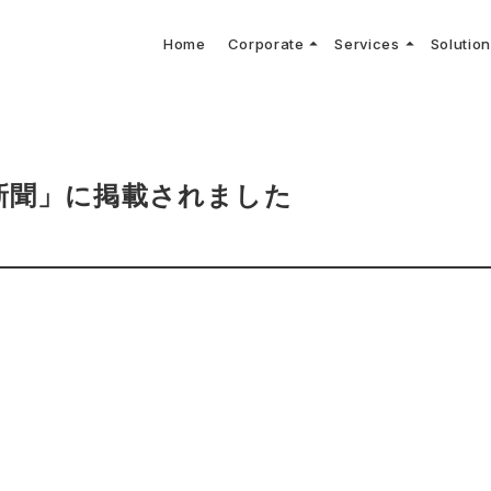
arrow_drop_up
arrow_drop_up
Home
Corporate
Services
Solutio
arbon Neutral Blog
EV B
keyboard_arrow_right
keyboard_arrow_right
keyboard_arrow_right
keyboard_arrow_right
BOUT US
ews Release
境保護活動
トッ
Topi
GX
社CNコンサルタントによる業界動向などに関するブログ
当社E
keyboard_arrow_right
V導入コンサルティング
DX
HG排出量可視化・削減シミュレーション
keyboard_arrow_right
 Consulting
DX Con
keyboard_arrow_right
keyboard_arrow_right
O Activities
材調達方針
サス
新聞」に掲載されました