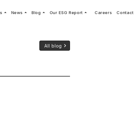
arrow_drop_up
arrow_drop_up
arrow_drop_up
arrow_drop_up
ns
News
Blog
Our ESG Report
Careers
Contact
log
keyboard_arrow_right
keyboard_arrow_right
keyboard_arrow_right
keyboard_arrow_right
プメッセージ
cs
リーグへの参画
Vコンサルタントによる最新の車両技術、業界トレンドなどに関するブログ
コンサルティング
keyboard_arrow_right
sulting
keyboard_arrow_right
ティナビリティ行動指針
keyboard_arrow_right
All blog