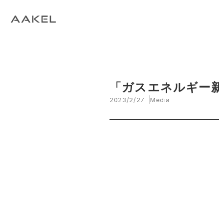
Tech Blog
C
open_in_new
keyboard_arrow_right
keyboard_arrow_right
keyboard_arrow_right
会社概要
All News
ESG
A
N
環
当社エンジニアによる技術関連ブログ
当
keyboard_arrow_right
E
EVスマート充電・運行管理システム
G
arrow_drop_up
EV
keyboard_arrow_right
keyboard_arrow_right
keyboard_arrow_right
拠点紹介
Media
サステナビリティ関連財務情報
CE
資
脱炭素経営一貫支援サービス
keyboard_arrow_right
CarbOne トップページ
「ガスエネルギー
2023/2/27
Media
keyboard_arrow_right
エネルギーコスト削減支援
keyboard_arrow_right
└ 省エネ診断
keyboard_arrow_right
└ 伴走支援
keyboard_arrow_right
環境開示支援
keyboard_arrow_right
└ CDP回答コンサルティング