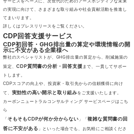
サービスをベースに、次世代のためのアースポジティブな未来
の実現に向けて、さまざまな取り組みや社会貢献活動を推進し
てまいります。
詳しくは
プレスリリース
をご覧ください。
CDP回答支援サービス
CDP初回答・GHG排出量の算定や環境情報の開
示に不安がある企業様へ
弊社のスペシャリストが、GHG排出量の算定から、削減施策の
CDP質問書の分析・回答支援
策定、
まで、一貫してサポー
トします。
CDPスコアの向上や、投資家・取引先からの信頼獲得に向け
実効性の高い開示と取り組み
て、
をご支援いたします。
カーボンニュートラルコンサルティング サービスページはこち
ら
そもそもCDPが何か分からない
複雑な質問書の回
「
」「
答に不安がある
」といった場合でも、お気軽にご相談くださ