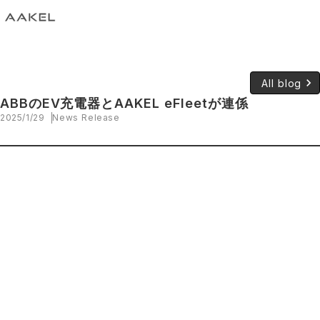
keyboard_arrow_right
All blog
ABBのEV充電器とAAKEL eFleetが連係
2025/1/29
News Release