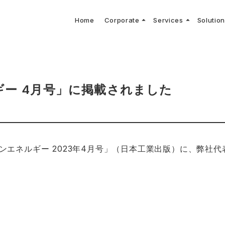
arrow_drop_up
arrow_drop_up
Home
Corporate
Services
Solutio
arbon Neutral Blog
EV B
keyboard_arrow_right
keyboard_arrow_right
keyboard_arrow_right
keyboard_arrow_right
BOUT US
ews Release
境保護活動
トッ
Topi
GX
社CNコンサルタントによる業界動向などに関するブログ
当社E
keyboard_arrow_right
V導入コンサルティング
DX
HG排出量可視化・削減シミュレーション
keyboard_arrow_right
 Consulting
DX Con
keyboard_arrow_right
keyboard_arrow_right
O Activities
材調達方針
サス
ー 4月号」に掲載されました
ンエネルギー 2023年4月号」（日本工業出版）に、弊社代