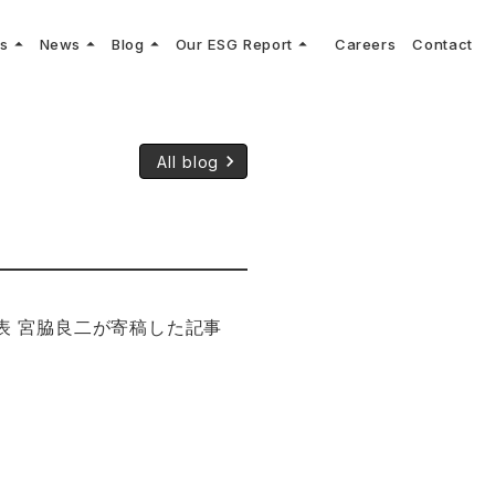
arrow_drop_up
arrow_drop_up
arrow_drop_up
arrow_drop_up
ns
News
Blog
Our ESG Report
Careers
Contact
log
keyboard_arrow_right
keyboard_arrow_right
keyboard_arrow_right
keyboard_arrow_right
プメッセージ
cs
リーグへの参画
Vコンサルタントによる最新の車両技術、業界トレンドなどに関するブログ
コンサルティング
keyboard_arrow_right
sulting
keyboard_arrow_right
ティナビリティ行動指針
keyboard_arrow_right
All blog
表 宮脇良二が寄稿した記事