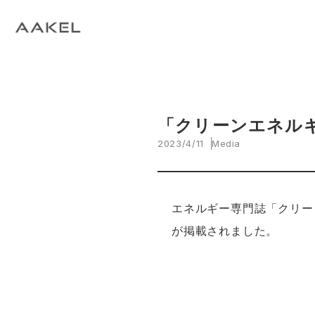
Tech Blog
C
open_in_new
keyboard_arrow_right
keyboard_arrow_right
keyboard_arrow_right
会社概要
All News
ESG
A
N
環
当社エンジニアによる技術関連ブログ
当
keyboard_arrow_right
E
EVスマート充電・運行管理システム
G
arrow_drop_up
EV
keyboard_arrow_right
keyboard_arrow_right
keyboard_arrow_right
拠点紹介
Media
サステナビリティ関連財務情報
CE
資
脱炭素経営一貫支援サービス
keyboard_arrow_right
CarbOne トップページ
「クリーンエネルギ
2023/4/11
Media
keyboard_arrow_right
エネルギーコスト削減支援
keyboard_arrow_right
└ 省エネ診断
エネルギー専門誌「クリー
が掲載されました。
keyboard_arrow_right
└ 伴走支援
keyboard_arrow_right
環境開示支援
keyboard_arrow_right
└ CDP回答コンサルティング