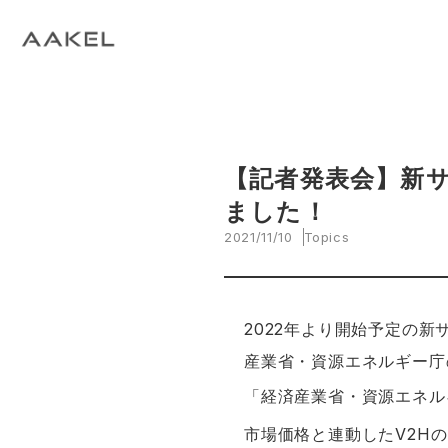
Tech Blog
C
open_in_new
keyboard_arrow_right
keyboard_arrow_right
keyboard_arrow_right
会社概要
All News
ESG
A
N
環
当社エンジニアによる技術関連ブログ
当
keyboard_arrow_right
E
EVスマート充電・運行管理システム
G
arrow_drop_up
EV
keyboard_arrow_right
keyboard_arrow_right
keyboard_arrow_right
拠点紹介
Media
サステナビリティ関連財務情報
CE
資
脱炭素経営一貫支援サービス
keyboard_arrow_right
CarbOne トップページ
【記者発表会】新
ました！
keyboard_arrow_right
エネルギーコスト削減支援
2021/11/10
Topics
keyboard_arrow_right
└ 省エネ診断
keyboard_arrow_right
2022年より開始予定の新
└ 伴走支援
産業省・資源エネルギー庁
keyboard_arrow_right
環境開示支援
「経済産業省・資源エネル
市場価格と連動したV2H
keyboard_arrow_right
└ CDP回答コンサルティング