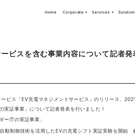
arrow_drop_up
arrow_drop_up
Home
Corporate
Services
Solutio
arbon Neutral Blog
EV B
keyboard_arrow_right
keyboard_arrow_right
keyboard_arrow_right
keyboard_arrow_right
BOUT US
ews Release
境保護活動
トッ
Topi
GX
社CNコンサルタントによる業界動向などに関するブログ
当社E
keyboard_arrow_right
V導入コンサルティング
DX
HG排出量可視化・削減シミュレーション
keyboard_arrow_right
 Consulting
DX Con
keyboard_arrow_right
keyboard_arrow_right
O Activities
材調達方針
サス
サービスを含む事業内容について記者発
サービス「EV充電マネジメントサービス」のリリース、202
の実証事業」について記者発表を行いました！
ギー庁の実証事業」
の自動制御技術を活用したEVの充電シフト実証実験を開始