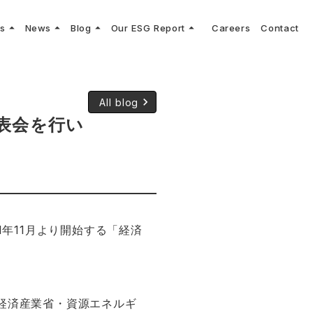
arrow_drop_up
arrow_drop_up
arrow_drop_up
arrow_drop_up
ns
News
Blog
Our ESG Report
Careers
Contact
log
keyboard_arrow_right
keyboard_arrow_right
keyboard_arrow_right
keyboard_arrow_right
プメッセージ
cs
リーグへの参画
Vコンサルタントによる最新の車両技術、業界トレンドなどに関するブログ
コンサルティング
keyboard_arrow_right
sulting
keyboard_arrow_right
ティナビリティ行動指針
keyboard_arrow_right
All blog
表会を行い
1年11月より開始する「経済
 経済産業省・資源エネルギ