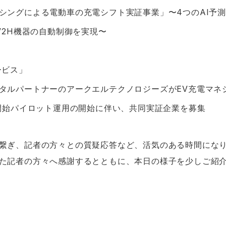
シングによる電動車の充電シフト実証事業」〜4つのAI予測
V2H機器の自動制御を実現〜
ービス」
タルパートナーのアークエルテクノロジーズがEV充電マネ
ら開始パイロット運用の開始に伴い、共同実証企業を募集
繋ぎ、記者の方々との質疑応答など、活気のある時間にな
た記者の方々へ感謝するとともに、本日の様子を少しご紹