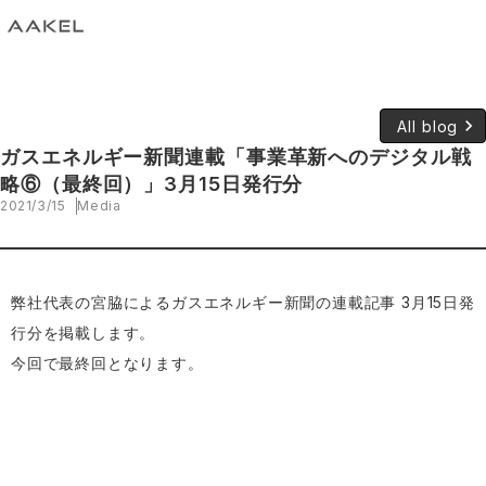
keyboard_arrow_right
All blog
ガスエネルギー新聞連載「事業革新へのデジタル戦
略⑥（最終回）」3月15日発行分
2021/3/15
Media
弊社代表の宮脇によるガスエネルギー新聞の連載記事 3月15日発
行分を掲載します。
今回で最終回となります。