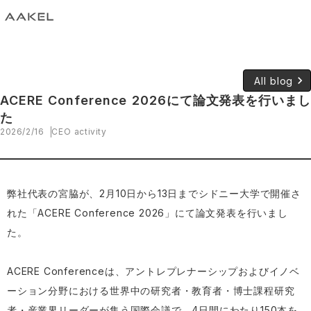
keyboard_arrow_right
All blog
ACERE Conference 2026にて論文発表を行いまし
た
2026/2/16
CEO activity
弊社代表の宮脇が、2月10日から13日までシドニー大学で開催さ
れた「ACERE Conference 2026」にて論文発表を行いまし
た。
ACERE Conferenceは、アントレプレナーシップおよびイノベ
ーション分野における世界中の研究者・教育者・博士課程研究
者・産業界リーダーが集う国際会議で、4日間にわたり150本を