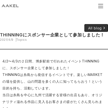
keyboard_arrow_right
All blog
THINNINGにスポンサー企業として参加しました！
2021/4/9
Topics
4/2〜4/3の２日間、博多駅前で行われたイベントTHINNING
に、スポンサー企業として参加しました！
THINNINGは糸島から発信するイベントです。楽しいMARKET
の場を提供し、山の問題を多くの人に知ってもらおう！という
目的を持ち、活動しています。
当日は糸島を中心に九州で活躍する皆様の出店もあり、オリジ
ナリティ溢れる作品に見入るお客さまの姿がたくさん見られま