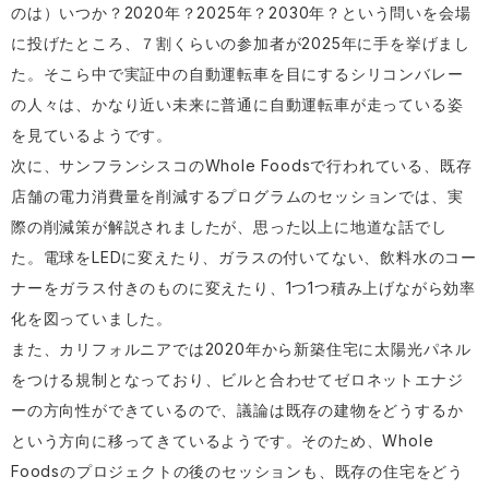
のは）いつか？2020年？2025年？2030年？という問いを会場
に投げたところ、７割くらいの参加者が2025年に手を挙げまし
た。そこら中で実証中の自動運転車を目にするシリコンバレー
の人々は、かなり近い未来に普通に自動運転車が走っている姿
を見ているようです。
次に、サンフランシスコのWhole Foodsで行われている、既存
店舗の電力消費量を削減するプログラムのセッションでは、実
際の削減策が解説されましたが、思った以上に地道な話でし
た。電球をLEDに変えたり、ガラスの付いてない、飲料水のコー
ナーをガラス付きのものに変えたり、1つ1つ積み上げながら効率
化を図っていました。
また、カリフォルニアでは2020年から新築住宅に太陽光パネル
をつける規制となっており、ビルと合わせてゼロネットエナジ
ーの方向性ができているので、議論は既存の建物をどうするか
という方向に移ってきているようです。そのため、Whole
Foodsのプロジェクトの後のセッションも、既存の住宅をどう