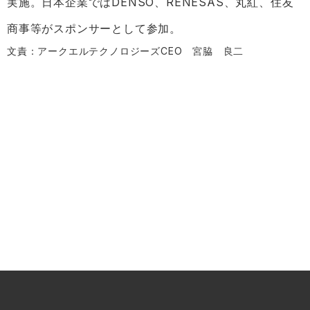
実施。日本企業ではDENSO、RENESAS、丸紅、住友
商事等がスポンサーとして参加。
文責：アークエルテクノロジーズCEO 宮脇 良二