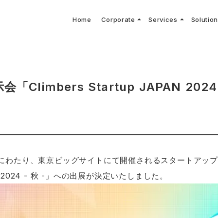
arrow_drop_up
arrow_drop_up
Home
Corporate
Services
Solutio
arbon Neutral Blog
EV B
keyboard_arrow_right
keyboard_arrow_right
keyboard_arrow_right
keyboard_arrow_right
BOUT US
ews Release
境保護活動
トッ
Topi
GX
社CNコンサルタントによる業界動向などに関するブログ
当社E
keyboard_arrow_right
V導入コンサルティング
DX
HG排出量可視化・削減シミュレーション
keyboard_arrow_right
 Consulting
DX Con
keyboard_arrow_right
keyboard_arrow_right
O Activities
材調達方針
サス
limbers Startup JAPAN 2024
)の2日間にわたり、東京ビッグサイトにて開催されるスタートアッ
XPO 2024 - 秋 -」への出展が決定いたしました。