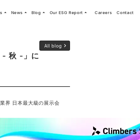
arrow_drop_up
arrow_drop_up
arrow_drop_up
arrow_drop_up
ns
News
Blog
Our ESG Report
Careers
Contact
log
keyboard_arrow_right
keyboard_arrow_right
keyboard_arrow_right
keyboard_arrow_right
プメッセージ
cs
リーグへの参画
Vコンサルタントによる最新の車両技術、業界トレンドなどに関するブログ
コンサルティング
keyboard_arrow_right
sulting
keyboard_arrow_right
ティナビリティ行動指針
keyboard_arrow_right
All blog
 - 秋 -」に
プ業界 日本最大級の展示会