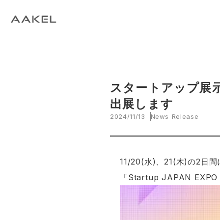
Tech Blog
C
open_in_new
keyboard_arrow_right
keyboard_arrow_right
keyboard_arrow_right
会社概要
All News
ESG
A
N
環
当社エンジニアによる技術関連ブログ
当
keyboard_arrow_right
E
EVスマート充電・運行管理システム
G
arrow_drop_up
EV
keyboard_arrow_right
keyboard_arrow_right
keyboard_arrow_right
拠点紹介
Media
サステナビリティ関連財務情報
CE
資
脱炭素経営一貫支援サービス
keyboard_arrow_right
CarbOne トップページ
スタートアップ展示会「C
出展します
keyboard_arrow_right
エネルギーコスト削減支援
2024/11/13
News Release
keyboard_arrow_right
└ 省エネ診断
keyboard_arrow_right
11/20(水)、21(木
└ 伴走支援
「Startup JAPAN E
keyboard_arrow_right
環境開示支援
keyboard_arrow_right
└ CDP回答コンサルティング