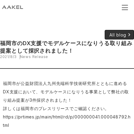
keyboard_arrow_right
All blog
福岡市のDX支援でモデルケースになりうる取り組み
提案として採択されました！
2021/8/3
News Release
福岡市が公益財団法人九州先端科学技術研究所とともに進める
DX支援において、モデルケースになりうる事業として弊社の取
り組み提案が3件採択されました！
詳しくは福岡市のプレスリリースでご確認ください。
https://prtimes.jp/main/html/rd/p/000000041.000048792.h
tml