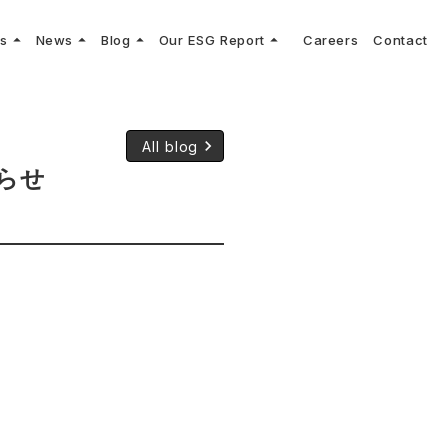
arrow_drop_up
arrow_drop_up
arrow_drop_up
arrow_drop_up
ns
News
Blog
Our ESG Report
Careers
Contact
log
keyboard_arrow_right
keyboard_arrow_right
keyboard_arrow_right
keyboard_arrow_right
プメッセージ
cs
リーグへの参画
Vコンサルタントによる最新の車両技術、業界トレンドなどに関するブログ
コンサルティング
keyboard_arrow_right
sulting
keyboard_arrow_right
ティナビリティ行動指針
keyboard_arrow_right
All blog
らせ