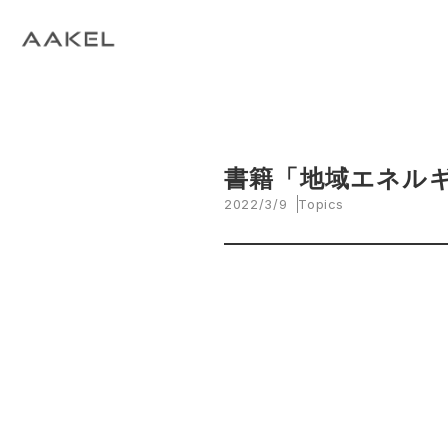
Tech Blog
C
open_in_new
keyboard_arrow_right
keyboard_arrow_right
keyboard_arrow_right
会社概要
All News
ESG
A
N
環
当社エンジニアによる技術関連ブログ
当
keyboard_arrow_right
E
EVスマート充電・運行管理システム
G
arrow_drop_up
EV
keyboard_arrow_right
keyboard_arrow_right
keyboard_arrow_right
拠点紹介
Media
サステナビリティ関連財務情報
CE
資
脱炭素経営一貫支援サービス
keyboard_arrow_right
CarbOne トップページ
書籍「地域エネル
2022/3/9
Topics
keyboard_arrow_right
エネルギーコスト削減支援
keyboard_arrow_right
└ 省エネ診断
keyboard_arrow_right
└ 伴走支援
keyboard_arrow_right
環境開示支援
keyboard_arrow_right
└ CDP回答コンサルティング