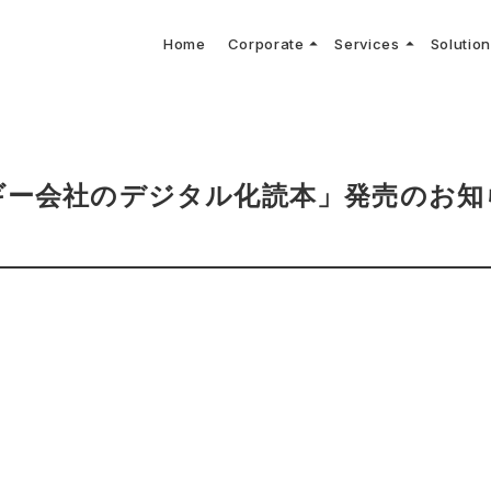
arrow_drop_up
arrow_drop_up
Home
Corporate
Services
Solutio
arbon Neutral Blog
EV B
keyboard_arrow_right
keyboard_arrow_right
keyboard_arrow_right
keyboard_arrow_right
BOUT US
ews Release
境保護活動
トッ
Topi
GX
社CNコンサルタントによる業界動向などに関するブログ
当社E
keyboard_arrow_right
V導入コンサルティング
DX
HG排出量可視化・削減シミュレーション
keyboard_arrow_right
 Consulting
DX Con
keyboard_arrow_right
keyboard_arrow_right
O Activities
材調達方針
サス
ギー会社のデジタル化読本」発売のお知